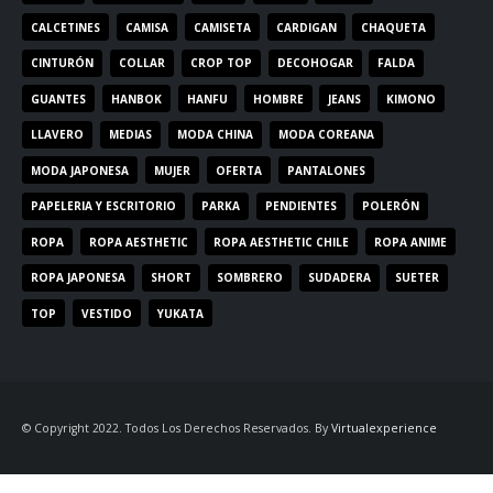
CALCETINES
CAMISA
CAMISETA
CARDIGAN
CHAQUETA
CINTURÓN
COLLAR
CROP TOP
DECOHOGAR
FALDA
GUANTES
HANBOK
HANFU
HOMBRE
JEANS
KIMONO
LLAVERO
MEDIAS
MODA CHINA
MODA COREANA
MODA JAPONESA
MUJER
OFERTA
PANTALONES
PAPELERIA Y ESCRITORIO
PARKA
PENDIENTES
POLERÓN
ROPA
ROPA AESTHETIC
ROPA AESTHETIC CHILE
ROPA ANIME
ROPA JAPONESA
SHORT
SOMBRERO
SUDADERA
SUETER
TOP
VESTIDO
YUKATA
© Copyright 2022. Todos Los Derechos Reservados. By
Virtualexperience