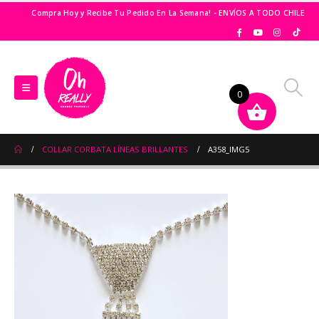
Compra Hoy y Recibe Tu Pedido En La Semana! - ENVÍOS A TODO CHILE
0
COLLAR CORBATA LÍNEAS BRILLANTES
A358_IMG5