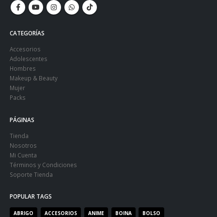
CATEGORÍAS
Accesorios
Adolescentes
Hombres
Makeup & Beauty
Mujer
Packs
PÁGINAS
Tienda
Nosotros
Mi Cuenta
Términos y Condiciones
Soporte Tienda
POPULAR TAGS
ABRIGO
ACCESORIOS
ANIME
BOINA
BOLSO