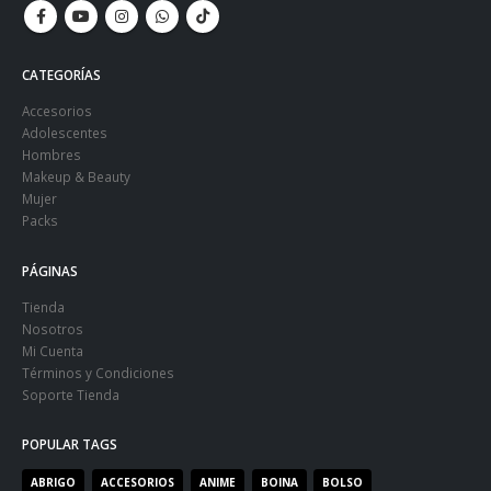
CATEGORÍAS
Accesorios
Adolescentes
Hombres
Makeup & Beauty
Mujer
Packs
PÁGINAS
Tienda
Nosotros
Mi Cuenta
Términos y Condiciones
Soporte Tienda
POPULAR TAGS
ABRIGO
ACCESORIOS
ANIME
BOINA
BOLSO