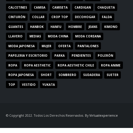
CALCETINES
CAMISA
CAMISETA
CARDIGAN
CHAQUETA
CINTURÓN
COLLAR
CROP TOP
DECOHOGAR
FALDA
GUANTES
HANBOK
HANFU
HOMBRE
JEANS
KIMONO
LLAVERO
MEDIAS
MODA CHINA
MODA COREANA
MODA JAPONESA
MUJER
OFERTA
PANTALONES
PAPELERIA Y ESCRITORIO
PARKA
PENDIENTES
POLERÓN
ROPA
ROPA AESTHETIC
ROPA AESTHETIC CHILE
ROPA ANIME
ROPA JAPONESA
SHORT
SOMBRERO
SUDADERA
SUETER
TOP
VESTIDO
YUKATA
© Copyright 2022. Todos Los Derechos Reservados. By
Virtualexperience