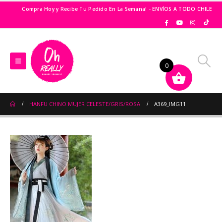
Compra Hoy y Recibe Tu Pedido En La Semana! - ENVÍOS A TODO CHILE
0
HANFU CHINO MUJER CELESTE/GRIS/ROSA
A369_IMG11