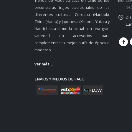
EMA
Tienda de Moda Asiática en Chile donde
ped
encontrarás trajes tradicionales de las
diferentes culturas: Coreana (Hanbok),
Día
China (Hanfu) y Japonesa (Kimono, Yukata y
Lun
Haori) hasta la moda actual con una gran
variedad en accesorios para
complementar tu mejor outfit de época o
moderno.
ver más...
ENVÍOS Y MEDIOS DE PAGO