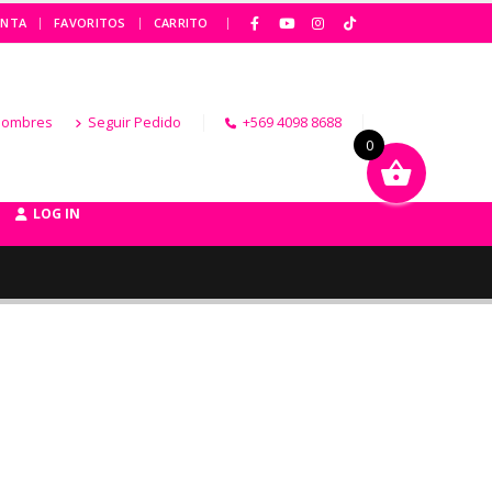
|
ENTA
FAVORITOS
CARRITO
Hombres
Seguir Pedido
+569 4098 8688
0
LOG IN