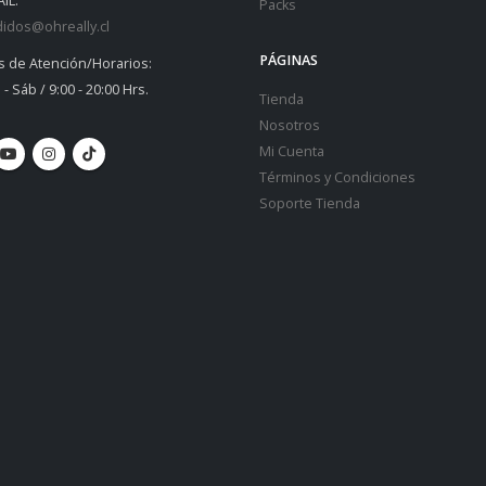
IL:
Packs
idos@ohreally.cl
PÁGINAS
s de Atención/Horarios:
 - Sáb / 9:00 - 20:00 Hrs.
Tienda
Nosotros
Mi Cuenta
Términos y Condiciones
Soporte Tienda