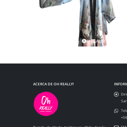
ACERCA DE OH REALLY!
INFOR
Dir
San
Tel
+56