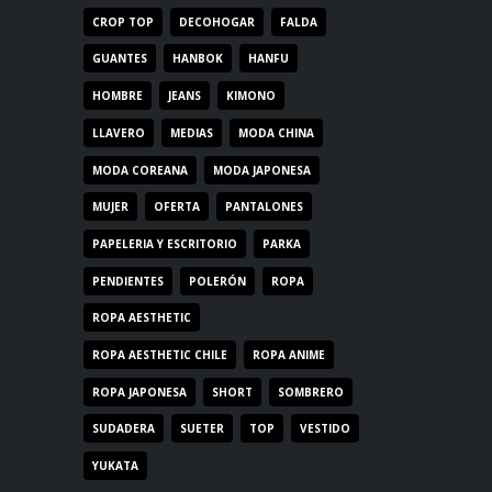
CROP TOP
DECOHOGAR
FALDA
GUANTES
HANBOK
HANFU
HOMBRE
JEANS
KIMONO
LLAVERO
MEDIAS
MODA CHINA
MODA COREANA
MODA JAPONESA
MUJER
OFERTA
PANTALONES
PAPELERIA Y ESCRITORIO
PARKA
PENDIENTES
POLERÓN
ROPA
ROPA AESTHETIC
ROPA AESTHETIC CHILE
ROPA ANIME
ROPA JAPONESA
SHORT
SOMBRERO
SUDADERA
SUETER
TOP
VESTIDO
YUKATA