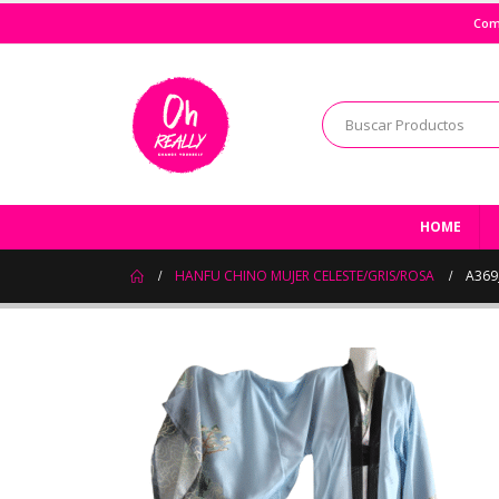
Com
HOME
HANFU CHINO MUJER CELESTE/GRIS/ROSA
A369