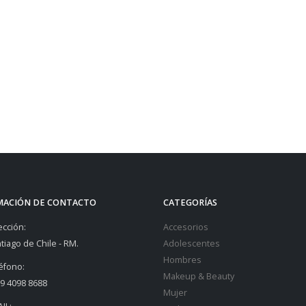
MACIÓN DE CONTACTO
CATEGORÍAS
ección:
Accesorios
tiago de Chile - RM.
Adolescentes
Hombres
éfono:
Makeup & Beauty
9 4098 8688
Mujer