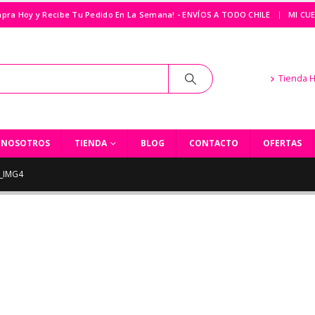
|
pra Hoy y Recibe Tu Pedido En La Semana! - ENVÍOS A TODO CHILE
MI CU
Tienda 
NOSOTROS
TIENDA
BLOG
CONTACTO
OFERTAS
_IMG4