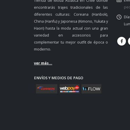
EMA
Tienda de Moda Asiática en Chile donde
ped
encontrarás trajes tradicionales de las
diferentes culturas: Coreana (Hanbok),
Día
China (Hanfu) y Japonesa (Kimono, Yukata y
Lun
Haori) hasta la moda actual con una gran
variedad en accesorios para
complementar tu mejor outfit de época o
moderno.
ver más...
ENVÍOS Y MEDIOS DE PAGO