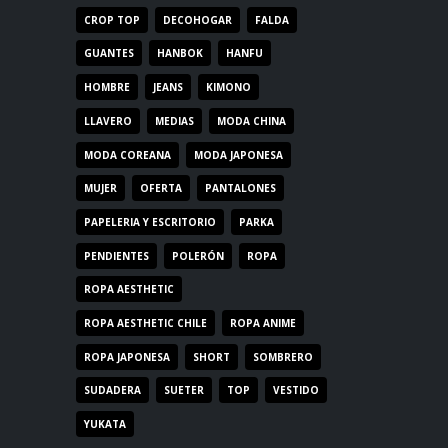
CROP TOP
DECOHOGAR
FALDA
GUANTES
HANBOK
HANFU
HOMBRE
JEANS
KIMONO
LLAVERO
MEDIAS
MODA CHINA
MODA COREANA
MODA JAPONESA
MUJER
OFERTA
PANTALONES
PAPELERIA Y ESCRITORIO
PARKA
PENDIENTES
POLERÓN
ROPA
ROPA AESTHETIC
ROPA AESTHETIC CHILE
ROPA ANIME
ROPA JAPONESA
SHORT
SOMBRERO
SUDADERA
SUETER
TOP
VESTIDO
YUKATA