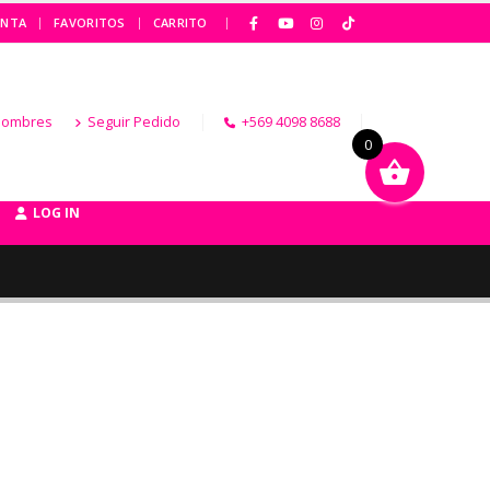
|
ENTA
FAVORITOS
CARRITO
Hombres
Seguir Pedido
+569 4098 8688
0
LOG IN