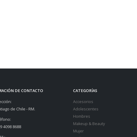
MACIÓN DE CONTACTO
CATEGORÍAS
ección:
Accesorios
tiago de Chile - RM.
Adolescentes
Hombres
éfono:
Makeup & Beauty
9 4098 8688
Mujer