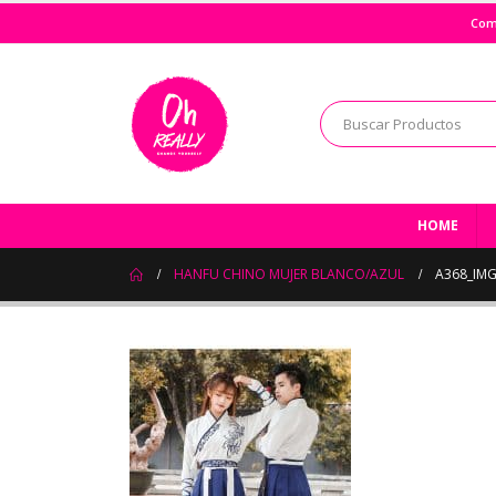
Com
HOME
HANFU CHINO MUJER BLANCO/AZUL
A368_IM