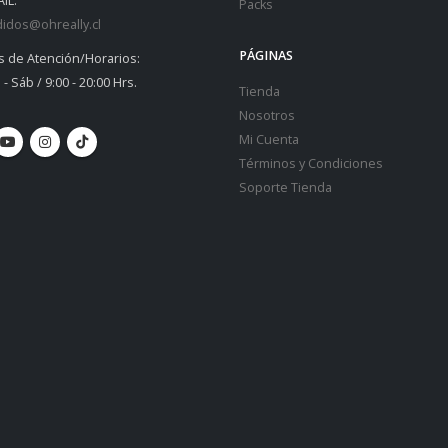
IL:
Packs
idos@ohreally.cl
PÁGINAS
s de Atención/Horarios:
 - Sáb / 9:00 - 20:00 Hrs.
Tienda
Nosotros
Mi Cuenta
Términos y Condiciones
Soporte Tienda