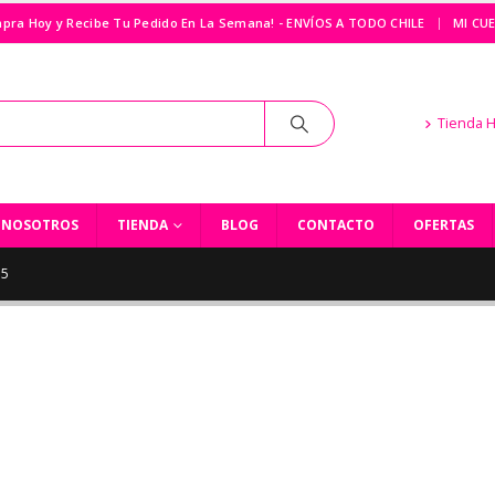
|
pra Hoy y Recibe Tu Pedido En La Semana! - ENVÍOS A TODO CHILE
MI CU
Tienda 
NOSOTROS
TIENDA
BLOG
CONTACTO
OFERTAS
G5