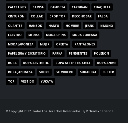
CALCETINES
CAMISA
CAMISETA
CARDIGAN
CHAQUETA
CINTURÓN
COLLAR
CROP TOP
DECOHOGAR
FALDA
GUANTES
HANBOK
HANFU
HOMBRE
JEANS
KIMONO
LLAVERO
MEDIAS
MODA CHINA
MODA COREANA
MODA JAPONESA
MUJER
OFERTA
PANTALONES
PAPELERIA Y ESCRITORIO
PARKA
PENDIENTES
POLERÓN
ROPA
ROPA AESTHETIC
ROPA AESTHETIC CHILE
ROPA ANIME
ROPA JAPONESA
SHORT
SOMBRERO
SUDADERA
SUETER
TOP
VESTIDO
YUKATA
© Copyright 2022. Todos Los Derechos Reservados. By
Virtualexperience