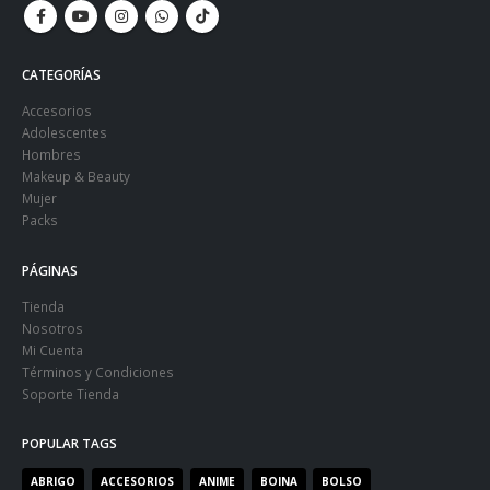
CATEGORÍAS
Accesorios
Adolescentes
Hombres
Makeup & Beauty
Mujer
Packs
PÁGINAS
Tienda
Nosotros
Mi Cuenta
Términos y Condiciones
Soporte Tienda
POPULAR TAGS
ABRIGO
ACCESORIOS
ANIME
BOINA
BOLSO