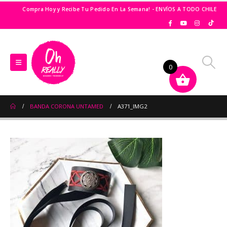
Compra Hoy y Recibe Tu Pedido En La Semana! - ENVÍOS A TODO CHILE
0
BANDA CORONA UNTAMED
A371_IMG2