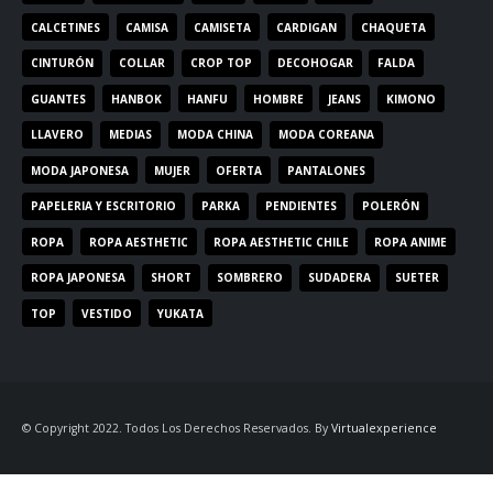
CALCETINES
CAMISA
CAMISETA
CARDIGAN
CHAQUETA
CINTURÓN
COLLAR
CROP TOP
DECOHOGAR
FALDA
GUANTES
HANBOK
HANFU
HOMBRE
JEANS
KIMONO
LLAVERO
MEDIAS
MODA CHINA
MODA COREANA
MODA JAPONESA
MUJER
OFERTA
PANTALONES
PAPELERIA Y ESCRITORIO
PARKA
PENDIENTES
POLERÓN
ROPA
ROPA AESTHETIC
ROPA AESTHETIC CHILE
ROPA ANIME
ROPA JAPONESA
SHORT
SOMBRERO
SUDADERA
SUETER
TOP
VESTIDO
YUKATA
© Copyright 2022. Todos Los Derechos Reservados. By
Virtualexperience