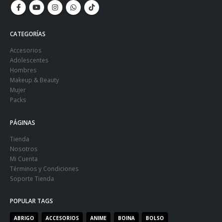
CATEGORÍAS
Accesorios
Adolescentes
Hombres
Makeup & Beauty
Mujer
Packs
PÁGINAS
Tienda
Nosotros
Mi Cuenta
Términos y Condiciones
Soporte Tienda
POPULAR TAGS
ABRIGO
ACCESORIOS
ANIME
BOINA
BOLSO