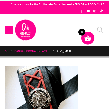
Compra Hoy y Recibe Tu Pedido En La Semana! - ENVÍOS A TODO CHILE
0
BANDA CORONA UNTAMED
A371_IMG8