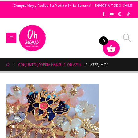
Compra Hoy y Recibe Tu Pedido En La Semana! - ENVÍOS A TODO CHILE
0
CONJUNTO JOYERÍA HANFU FLOR AZUL
A372_IMG4