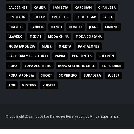
CALCETINES
CAMISA
CAMISETA
CARDIGAN
CHAQUETA
CINTURÓN
COLLAR
CROP TOP
DECOHOGAR
FALDA
GUANTES
HANBOK
HANFU
HOMBRE
JEANS
KIMONO
LLAVERO
MEDIAS
MODA CHINA
MODA COREANA
MODA JAPONESA
MUJER
OFERTA
PANTALONES
PAPELERIA Y ESCRITORIO
PARKA
PENDIENTES
POLERÓN
ROPA
ROPA AESTHETIC
ROPA AESTHETIC CHILE
ROPA ANIME
ROPA JAPONESA
SHORT
SOMBRERO
SUDADERA
SUETER
TOP
VESTIDO
YUKATA
© Copyright 2022. Todos Los Derechos Reservados. By
Virtualexperience