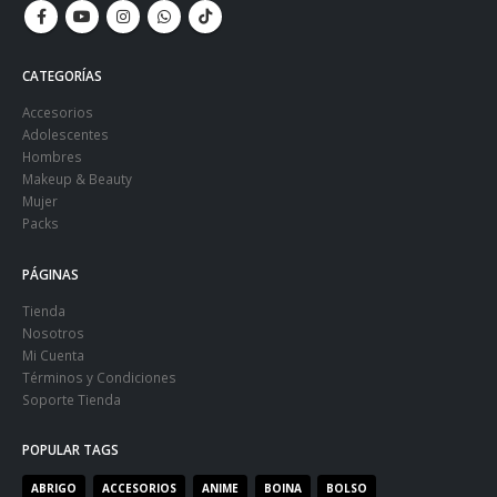
CATEGORÍAS
Accesorios
Adolescentes
Hombres
Makeup & Beauty
Mujer
Packs
PÁGINAS
Tienda
Nosotros
Mi Cuenta
Términos y Condiciones
Soporte Tienda
POPULAR TAGS
ABRIGO
ACCESORIOS
ANIME
BOINA
BOLSO