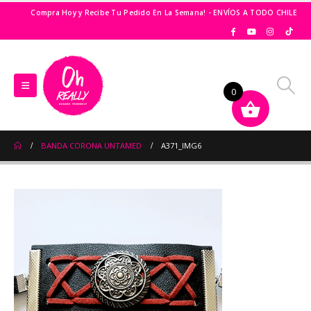
Compra Hoy y Recibe Tu Pedido En La Semana! - ENVÍOS A TODO CHILE
0
BANDA CORONA UNTAMED
A371_IMG6