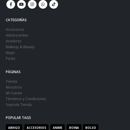
CATEGORÍAS
Accesorios
Adolescentes
Hombres
Makeup & Beauty
Mujer
Packs
PÁGINAS
Tienda
Nosotros
Mi Cuenta
Términos y Condiciones
Soporte Tienda
POPULAR TAGS
ABRIGO
ACCESORIOS
ANIME
BOINA
BOLSO