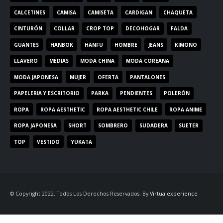
CALCETINES
CAMISA
CAMISETA
CARDIGAN
CHAQUETA
CINTURÓN
COLLAR
CROP TOP
DECOHOGAR
FALDA
GUANTES
HANBOK
HANFU
HOMBRE
JEANS
KIMONO
LLAVERO
MEDIAS
MODA CHINA
MODA COREANA
MODA JAPONESA
MUJER
OFERTA
PANTALONES
PAPELERIA Y ESCRITORIO
PARKA
PENDIENTES
POLERÓN
ROPA
ROPA AESTHETIC
ROPA AESTHETIC CHILE
ROPA ANIME
ROPA JAPONESA
SHORT
SOMBRERO
SUDADERA
SUETER
TOP
VESTIDO
YUKATA
© Copyright 2022. Todos Los Derechos Reservados. By
Virtualexperience