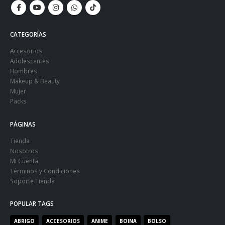
CATEGORÍAS
Accesorios
Adolescentes
Hombres
Makeup & Beauty
Mujer
Packs
PÁGINAS
Tienda
Nosotros
Mi Cuenta
Términos y Condiciones
Soporte Tienda
POPULAR TAGS
ABRIGO
ACCESORIOS
ANIME
BOINA
BOLSO