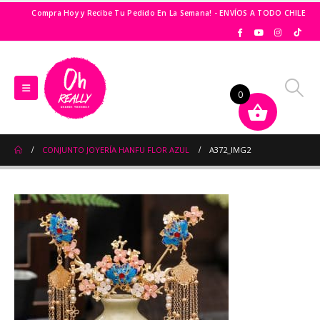
Compra Hoy y Recibe Tu Pedido En La Semana! - ENVÍOS A TODO CHILE
0
CONJUNTO JOYERÍA HANFU FLOR AZUL
A372_IMG2