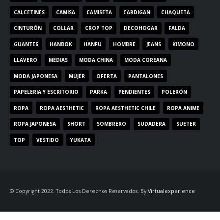
CALCETINES
CAMISA
CAMISETA
CARDIGAN
CHAQUETA
CINTURÓN
COLLAR
CROP TOP
DECOHOGAR
FALDA
GUANTES
HANBOK
HANFU
HOMBRE
JEANS
KIMONO
LLAVERO
MEDIAS
MODA CHINA
MODA COREANA
MODA JAPONESA
MUJER
OFERTA
PANTALONES
PAPELERIA Y ESCRITORIO
PARKA
PENDIENTES
POLERÓN
ROPA
ROPA AESTHETIC
ROPA AESTHETIC CHILE
ROPA ANIME
ROPA JAPONESA
SHORT
SOMBRERO
SUDADERA
SUETER
TOP
VESTIDO
YUKATA
© Copyright 2022. Todos Los Derechos Reservados. By
Virtualexperience