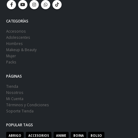
CATEGORÍAS
Accesorios
Adolescentes
Hombres
Makeup & Beauty
Mujer
Packs
PÁGINAS
Tienda
Nosotros
Mi Cuenta
Términos y Condiciones
Soporte Tienda
POPULAR TAGS
ABRIGO
ACCESORIOS
ANIME
BOINA
BOLSO