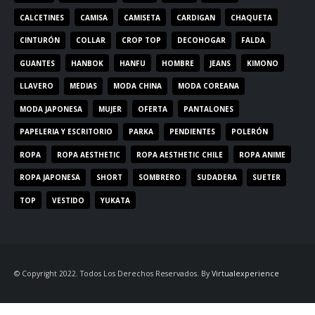
CALCETINES
CAMISA
CAMISETA
CARDIGAN
CHAQUETA
CINTURÓN
COLLAR
CROP TOP
DECOHOGAR
FALDA
GUANTES
HANBOK
HANFU
HOMBRE
JEANS
KIMONO
LLAVERO
MEDIAS
MODA CHINA
MODA COREANA
MODA JAPONESA
MUJER
OFERTA
PANTALONES
PAPELERIA Y ESCRITORIO
PARKA
PENDIENTES
POLERÓN
ROPA
ROPA AESTHETIC
ROPA AESTHETIC CHILE
ROPA ANIME
ROPA JAPONESA
SHORT
SOMBRERO
SUDADERA
SUETER
TOP
VESTIDO
YUKATA
© Copyright 2022. Todos Los Derechos Reservados. By
Virtualexperience