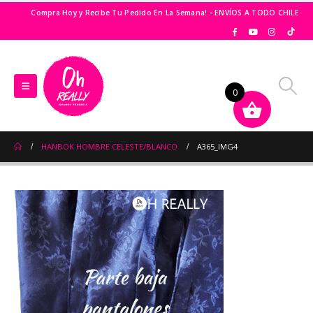
Compra Hoy y Recibe Tu Pedido En La Semana! - ENVÍOS A TODO CHILE
0
HANBOK HOMBRE CELESTE/BLANCO
A365_IMG4