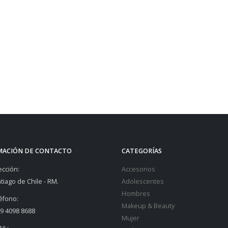
MACIÓN DE CONTACTO
CATEGORÍAS
ección:
Accesorios
tiago de Chile - RM.
Adolescentes
Hombres
éfono:
Makeup & Beauty
9 4098 8688
Mujer