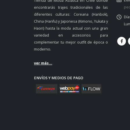
EMA
Tienda de Moda Asiática en Chile donde
ped
encontrarás trajes tradicionales de las
diferentes culturas: Coreana (Hanbok),
Día
China (Hanfu) y Japonesa (Kimono, Yukata y
Lun
Haori) hasta la moda actual con una gran
variedad en accesorios para
complementar tu mejor outfit de época o
moderno.
ver más...
ENVÍOS Y MEDIOS DE PAGO