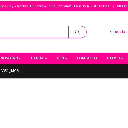
|
pra Hoy y Recibe Tu Pedido En La Semana! - ENVÍOS A TODO CHILE
MI CU
Tienda 
NOSOTROS
TIENDA
BLOG
CONTACTO
OFERTAS
A351_IMG6