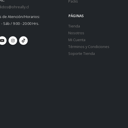
IL:
Packs
idos@ohreally.cl
PÁGINAS
s de Atención/Horarios:
 - Sáb / 9:00 - 20:00 Hrs.
Tienda
Nosotros
Mi Cuenta
Términos y Condiciones
Soporte Tienda