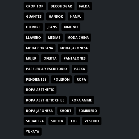
CROP TOP
DECOHOGAR
FALDA
GUANTES
HANBOK
HANFU
HOMBRE
JEANS
KIMONO
LLAVERO
MEDIAS
MODA CHINA
MODA COREANA
MODA JAPONESA
MUJER
OFERTA
PANTALONES
PAPELERIA Y ESCRITORIO
PARKA
PENDIENTES
POLERÓN
ROPA
ROPA AESTHETIC
ROPA AESTHETIC CHILE
ROPA ANIME
ROPA JAPONESA
SHORT
SOMBRERO
SUDADERA
SUETER
TOP
VESTIDO
YUKATA