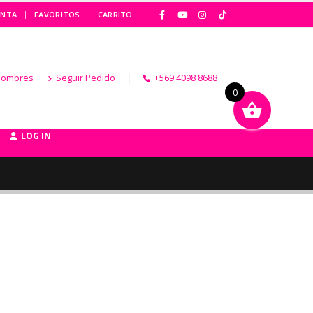
|
ENTA
FAVORITOS
CARRITO
Hombres
Seguir Pedido
+569 4098 8688
0
LOG IN