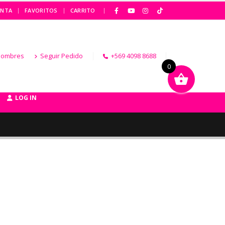
|
ENTA
FAVORITOS
CARRITO
Hombres
Seguir Pedido
+569 4098 8688
0
LOG IN