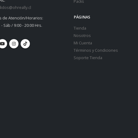
IL:
Packs
idos@ohreally.cl
PÁGINAS
s de Atención/Horarios:
 - Sáb / 9:00 - 20:00 Hrs.
Tienda
Nosotros
Mi Cuenta
Términos y Condiciones
Soporte Tienda