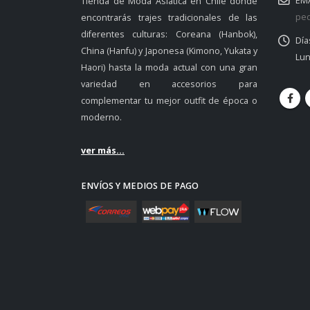
EMA
Tienda de Moda Asiática en Chile donde
ped
encontrarás trajes tradicionales de las
diferentes culturas: Coreana (Hanbok),
Día
China (Hanfu) y Japonesa (Kimono, Yukata y
Lun
Haori) hasta la moda actual con una gran
variedad en accesorios para
complementar tu mejor outfit de época o
moderno.
ver más...
ENVÍOS Y MEDIOS DE PAGO