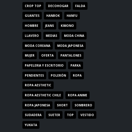
CROP TOP
DECOHOGAR
FALDA
GUANTES
HANBOK
HANFU
HOMBRE
JEANS
KIMONO
LLAVERO
MEDIAS
MODA CHINA
MODA COREANA
MODA JAPONESA
MUJER
OFERTA
PANTALONES
PAPELERIA Y ESCRITORIO
PARKA
PENDIENTES
POLERÓN
ROPA
ROPA AESTHETIC
ROPA AESTHETIC CHILE
ROPA ANIME
ROPA JAPONESA
SHORT
SOMBRERO
SUDADERA
SUETER
TOP
VESTIDO
YUKATA