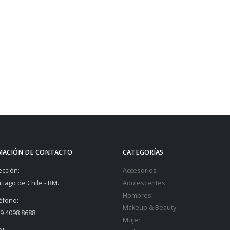
MACIÓN DE CONTACTO
CATEGORÍAS
ección:
Accesorios
tiago de Chile - RM.
Adolescentes
Hombres
éfono:
Makeup & Beauty
9 4098 8688
Mujer