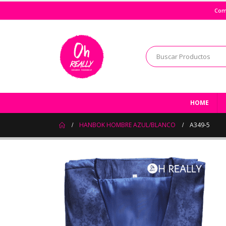
Com
HOME
HANBOK HOMBRE AZUL/BLANCO
A349-5