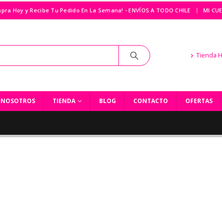
|
pra Hoy y Recibe Tu Pedido En La Semana! - ENVÍOS A TODO CHILE
MI CU
Tienda 
NOSOTROS
TIENDA
BLOG
CONTACTO
OFERTAS