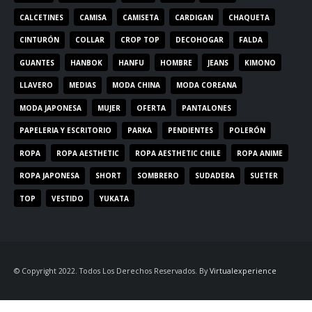
CALCETINES
CAMISA
CAMISETA
CARDIGAN
CHAQUETA
CINTURÓN
COLLAR
CROP TOP
DECOHOGAR
FALDA
GUANTES
HANBOK
HANFU
HOMBRE
JEANS
KIMONO
LLAVERO
MEDIAS
MODA CHINA
MODA COREANA
MODA JAPONESA
MUJER
OFERTA
PANTALONES
PAPELERIA Y ESCRITORIO
PARKA
PENDIENTES
POLERÓN
ROPA
ROPA AESTHETIC
ROPA AESTHETIC CHILE
ROPA ANIME
ROPA JAPONESA
SHORT
SOMBRERO
SUDADERA
SUETER
TOP
VESTIDO
YUKATA
© Copyright 2022. Todos Los Derechos Reservados. By
Virtualexperience