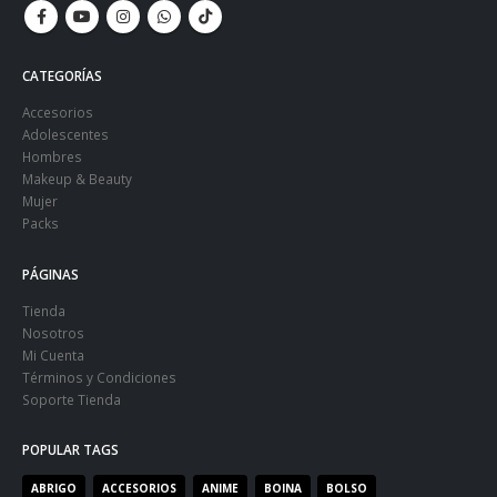
CATEGORÍAS
Accesorios
Adolescentes
Hombres
Makeup & Beauty
Mujer
Packs
PÁGINAS
Tienda
Nosotros
Mi Cuenta
Términos y Condiciones
Soporte Tienda
POPULAR TAGS
ABRIGO
ACCESORIOS
ANIME
BOINA
BOLSO