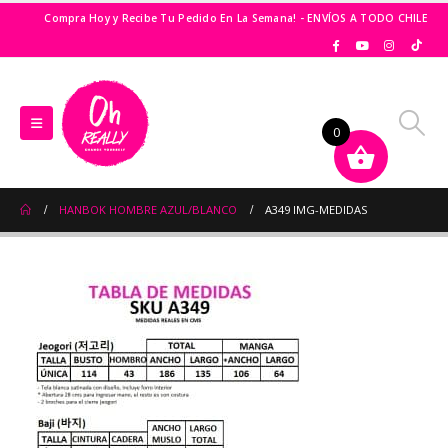
Compra Hoy y Recibe Tu Pedido En La Semana! - ENVÍOS A TODO CHILE
0
HANBOK HOMBRE AZUL/BLANCO
A349 IMG-MEDIDAS