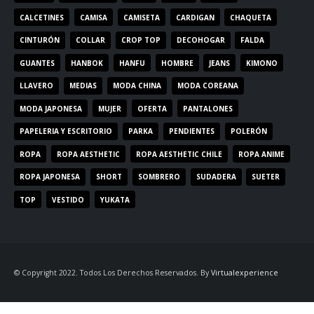
CALCETINES
CAMISA
CAMISETA
CARDIGAN
CHAQUETA
CINTURÓN
COLLAR
CROP TOP
DECOHOGAR
FALDA
GUANTES
HANBOK
HANFU
HOMBRE
JEANS
KIMONO
LLAVERO
MEDIAS
MODA CHINA
MODA COREANA
MODA JAPONESA
MUJER
OFERTA
PANTALONES
PAPELERIA Y ESCRITORIO
PARKA
PENDIENTES
POLERÓN
ROPA
ROPA AESTHETIC
ROPA AESTHETIC CHILE
ROPA ANIME
ROPA JAPONESA
SHORT
SOMBRERO
SUDADERA
SUETER
TOP
VESTIDO
YUKATA
© Copyright 2022. Todos Los Derechos Reservados. By
Virtualexperience