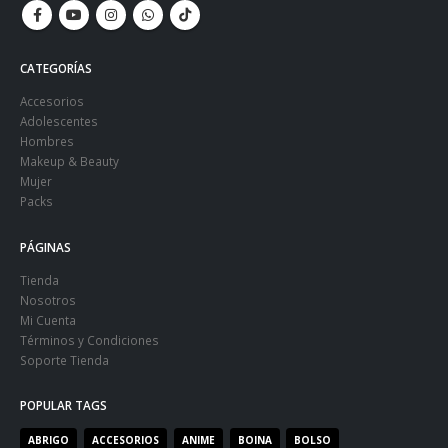
CATEGORÍAS
Accesorios
Adolescentes
Hombres
Makeup & Beauty
Mujer
Packs
PÁGINAS
Tienda
Nosotros
Mi Cuenta
Términos y Condiciones
Soporte Tienda
POPULAR TAGS
ABRIGO
ACCESORIOS
ANIME
BOINA
BOLSO