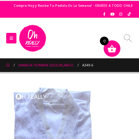
Compra Hoy y Recibe Tu Pedido En La Semana! - ENVÍOS A TODO CHILE
0
HANBOK HOMBRE AZUL/BLANCO
A349-6