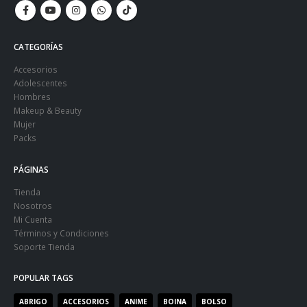
CATEGORÍAS
Accesorios
Adolescentes
Hombres
Makeup & Beauty
Mujer
Packs
PÁGINAS
Tienda
Nosotros
Mi Cuenta
Términos y Condiciones
Soporte Tienda
POPULAR TAGS
ABRIGO
ACCESORIOS
ANIME
BOINA
BOLSO