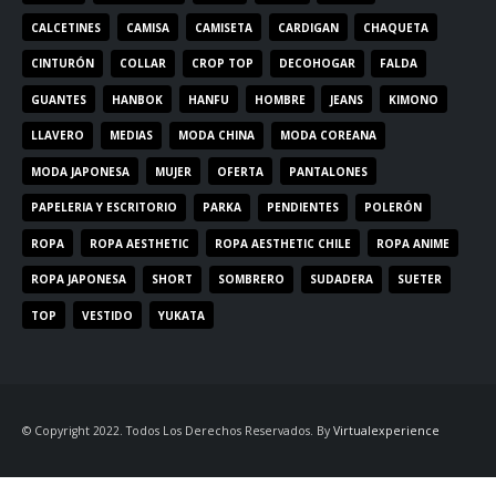
CALCETINES
CAMISA
CAMISETA
CARDIGAN
CHAQUETA
CINTURÓN
COLLAR
CROP TOP
DECOHOGAR
FALDA
GUANTES
HANBOK
HANFU
HOMBRE
JEANS
KIMONO
LLAVERO
MEDIAS
MODA CHINA
MODA COREANA
MODA JAPONESA
MUJER
OFERTA
PANTALONES
PAPELERIA Y ESCRITORIO
PARKA
PENDIENTES
POLERÓN
ROPA
ROPA AESTHETIC
ROPA AESTHETIC CHILE
ROPA ANIME
ROPA JAPONESA
SHORT
SOMBRERO
SUDADERA
SUETER
TOP
VESTIDO
YUKATA
© Copyright 2022. Todos Los Derechos Reservados. By
Virtualexperience