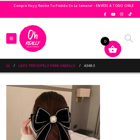
Compra Hoy y Recibe Tu Pedido En La Semana! - ENVÍOS A TODO CHILE
0
LAZO TERCIOPELO PARA CABELLO
A348-3