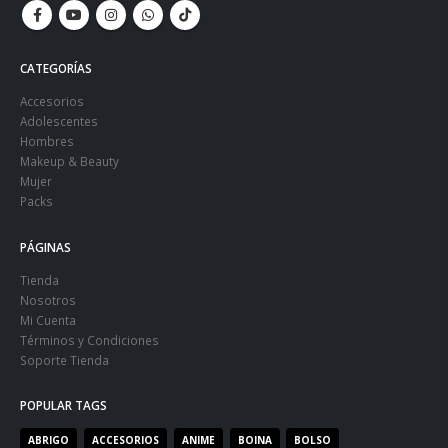
CATEGORÍAS
Accesorios
Adolescentes
Hombres
Makeup & Beauty
Mujer
Packs
PÁGINAS
Tienda
Nosotros
Mi Cuenta
Términos y Condiciones
Soporte Tienda
POPULAR TAGS
ABRIGO
ACCESORIOS
ANIME
BOINA
BOLSO