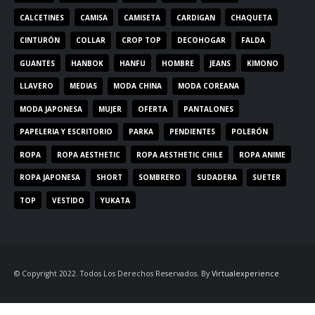
CALCETINES
CAMISA
CAMISETA
CARDIGAN
CHAQUETA
CINTURÓN
COLLAR
CROP TOP
DECOHOGAR
FALDA
GUANTES
HANBOK
HANFU
HOMBRE
JEANS
KIMONO
LLAVERO
MEDIAS
MODA CHINA
MODA COREANA
MODA JAPONESA
MUJER
OFERTA
PANTALONES
PAPELERIA Y ESCRITORIO
PARKA
PENDIENTES
POLERÓN
ROPA
ROPA AESTHETIC
ROPA AESTHETIC CHILE
ROPA ANIME
ROPA JAPONESA
SHORT
SOMBRERO
SUDADERA
SUETER
TOP
VESTIDO
YUKATA
© Copyright 2022. Todos Los Derechos Reservados. By
Virtualexperience