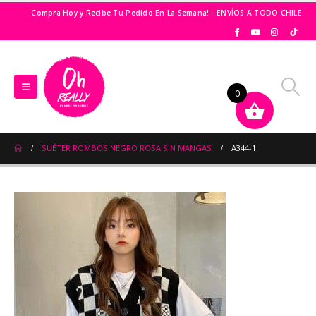
Compra Hoy y Recibe Tu Pedido En La Semana! - ENVÍOS A TODO CHILE
0
SUÉTER ROMBOS NEGRO ROSA SIN MANGAS
A344-1