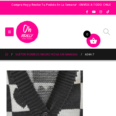
Compra Hoy y Recibe Tu Pedido En La Semana! - ENVÍOS A TODO CHILE
0
SUÉTER ROMBOS NEGRO ROSA SIN MANGAS
A344-7