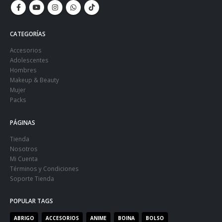
CATEGORÍAS
Accesorios
Adolescentes
Hombres
Makeup & Beauty
Mujer
Packs
PÁGINAS
Tienda
Nosotros
Mi Cuenta
Términos y Condiciones
Soporte Tienda
POPULAR TAGS
ABRIGO
ACCESORIOS
ANIME
BOINA
BOLSO