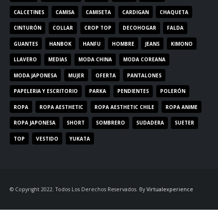
CALCETINES
CAMISA
CAMISETA
CARDIGAN
CHAQUETA
CINTURÓN
COLLAR
CROP TOP
DECOHOGAR
FALDA
GUANTES
HANBOK
HANFU
HOMBRE
JEANS
KIMONO
LLAVERO
MEDIAS
MODA CHINA
MODA COREANA
MODA JAPONESA
MUJER
OFERTA
PANTALONES
PAPELERIA Y ESCRITORIO
PARKA
PENDIENTES
POLERÓN
ROPA
ROPA AESTHETIC
ROPA AESTHETIC CHILE
ROPA ANIME
ROPA JAPONESA
SHORT
SOMBRERO
SUDADERA
SUETER
TOP
VESTIDO
YUKATA
© Copyright 2022. Todos Los Derechos Reservados. By
Virtualexperience