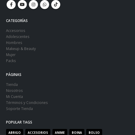
CATEGORÍAS
Accesorios
Adolescentes
Hombres
Makeup & Beauty
Mujer
Packs
PÁGINAS
Tienda
Nosotros
Mi Cuenta
Términos y Condiciones
Soporte Tienda
POPULAR TAGS
ABRIGO
ACCESORIOS
ANIME
BOINA
BOLSO