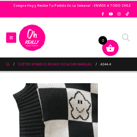
Compra Hoy y Recibe Tu Pedido En La Semana! - ENVÍOS A TODO CHILE
0
SUÉTER ROMBOS NEGRO ROSA SIN MANGAS
A344-4