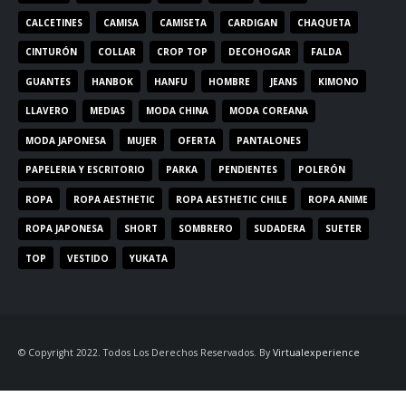
CALCETINES
CAMISA
CAMISETA
CARDIGAN
CHAQUETA
CINTURÓN
COLLAR
CROP TOP
DECOHOGAR
FALDA
GUANTES
HANBOK
HANFU
HOMBRE
JEANS
KIMONO
LLAVERO
MEDIAS
MODA CHINA
MODA COREANA
MODA JAPONESA
MUJER
OFERTA
PANTALONES
PAPELERIA Y ESCRITORIO
PARKA
PENDIENTES
POLERÓN
ROPA
ROPA AESTHETIC
ROPA AESTHETIC CHILE
ROPA ANIME
ROPA JAPONESA
SHORT
SOMBRERO
SUDADERA
SUETER
TOP
VESTIDO
YUKATA
© Copyright 2022. Todos Los Derechos Reservados. By
Virtualexperience