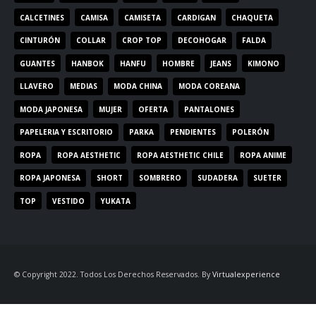
CALCETINES
CAMISA
CAMISETA
CARDIGAN
CHAQUETA
CINTURÓN
COLLAR
CROP TOP
DECOHOGAR
FALDA
GUANTES
HANBOK
HANFU
HOMBRE
JEANS
KIMONO
LLAVERO
MEDIAS
MODA CHINA
MODA COREANA
MODA JAPONESA
MUJER
OFERTA
PANTALONES
PAPELERIA Y ESCRITORIO
PARKA
PENDIENTES
POLERÓN
ROPA
ROPA AESTHETIC
ROPA AESTHETIC CHILE
ROPA ANIME
ROPA JAPONESA
SHORT
SOMBRERO
SUDADERA
SUETER
TOP
VESTIDO
YUKATA
© Copyright 2022. Todos Los Derechos Reservados. By
Virtualexperience