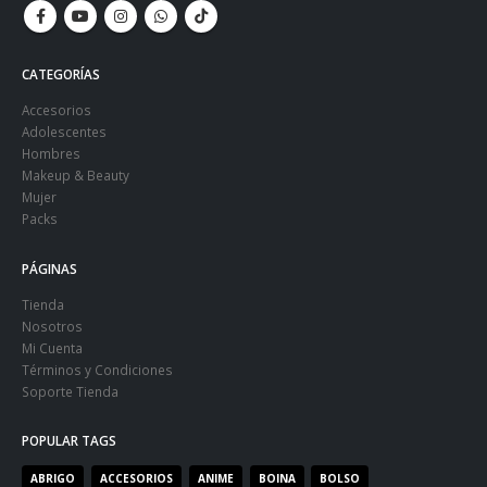
CATEGORÍAS
Accesorios
Adolescentes
Hombres
Makeup & Beauty
Mujer
Packs
PÁGINAS
Tienda
Nosotros
Mi Cuenta
Términos y Condiciones
Soporte Tienda
POPULAR TAGS
ABRIGO
ACCESORIOS
ANIME
BOINA
BOLSO