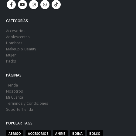
CATEGORÍAS
Accesorios
Adolescentes
Hombres
Makeup & Beauty
Mujer
Packs
PÁGINAS
Tienda
Nosotros
Mi Cuenta
Términos y Condiciones
Soporte Tienda
POPULAR TAGS
ABRIGO
ACCESORIOS
ANIME
BOINA
BOLSO