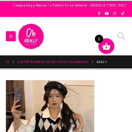
Compra Hoy y Recibe Tu Pedido En La Semana! - ENVÍOS A TODO CHILE
0
SUÉTER ROMBOS NEGRO ROSA SIN MANGAS
A342-1