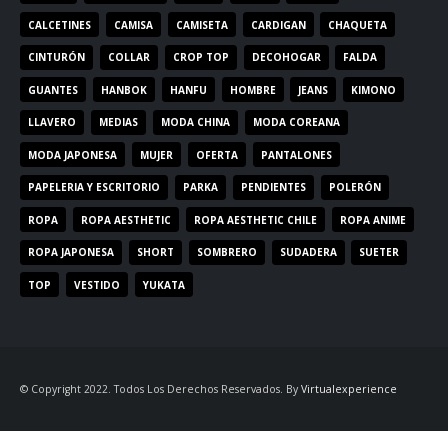
CALCETINES
CAMISA
CAMISETA
CARDIGAN
CHAQUETA
CINTURÓN
COLLAR
CROP TOP
DECOHOGAR
FALDA
GUANTES
HANBOK
HANFU
HOMBRE
JEANS
KIMONO
LLAVERO
MEDIAS
MODA CHINA
MODA COREANA
MODA JAPONESA
MUJER
OFERTA
PANTALONES
PAPELERIA Y ESCRITORIO
PARKA
PENDIENTES
POLERÓN
ROPA
ROPA AESTHETIC
ROPA AESTHETIC CHILE
ROPA ANIME
ROPA JAPONESA
SHORT
SOMBRERO
SUDADERA
SUETER
TOP
VESTIDO
YUKATA
© Copyright 2022. Todos Los Derechos Reservados. By
Virtualexperience