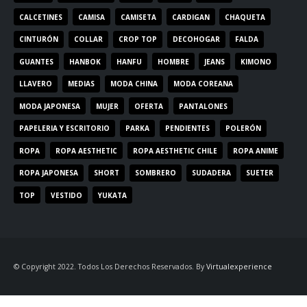
CALCETINES
CAMISA
CAMISETA
CARDIGAN
CHAQUETA
CINTURÓN
COLLAR
CROP TOP
DECOHOGAR
FALDA
GUANTES
HANBOK
HANFU
HOMBRE
JEANS
KIMONO
LLAVERO
MEDIAS
MODA CHINA
MODA COREANA
MODA JAPONESA
MUJER
OFERTA
PANTALONES
PAPELERIA Y ESCRITORIO
PARKA
PENDIENTES
POLERÓN
ROPA
ROPA AESTHETIC
ROPA AESTHETIC CHILE
ROPA ANIME
ROPA JAPONESA
SHORT
SOMBRERO
SUDADERA
SUETER
TOP
VESTIDO
YUKATA
© Copyright 2022. Todos Los Derechos Reservados. By
Virtualexperience