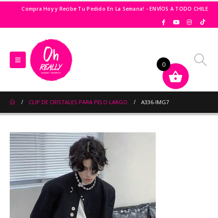
Compra Hoy y Recibe Tu Pedido En La Semana! - ENVÍOS A TODO CHILE
0
CLIP DE CRISTALES PARA PELO LARGO
A336-IMG7