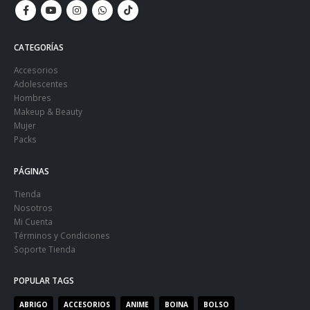
CATEGORÍAS
Accesorios
Adolescentes
Hombres
Makeup & Beauty
Mujer
Packs
PÁGINAS
Tienda
Nosotros
Mi Cuenta
Términos y Condiciones
Soporte Tienda
POPULAR TAGS
ABRIGO
ACCESORIOS
ANIME
BOINA
BOLSO