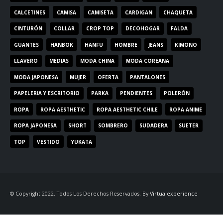
CALCETINES
CAMISA
CAMISETA
CARDIGAN
CHAQUETA
CINTURÓN
COLLAR
CROP TOP
DECOHOGAR
FALDA
GUANTES
HANBOK
HANFU
HOMBRE
JEANS
KIMONO
LLAVERO
MEDIAS
MODA CHINA
MODA COREANA
MODA JAPONESA
MUJER
OFERTA
PANTALONES
PAPELERIA Y ESCRITORIO
PARKA
PENDIENTES
POLERÓN
ROPA
ROPA AESTHETIC
ROPA AESTHETIC CHILE
ROPA ANIME
ROPA JAPONESA
SHORT
SOMBRERO
SUDADERA
SUETER
TOP
VESTIDO
YUKATA
© Copyright 2022. Todos Los Derechos Reservados. By
Virtualexperience