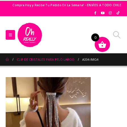
Compra Hoy y Recibe Tu Pedido En La Semana! - ENVÍOS A TODO CHILE
0
CLIP DE CRISTALES PARA PELO LARGO
A334-IMG4