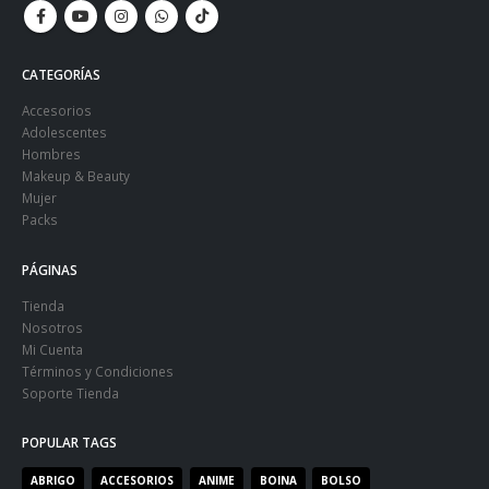
CATEGORÍAS
Accesorios
Adolescentes
Hombres
Makeup & Beauty
Mujer
Packs
PÁGINAS
Tienda
Nosotros
Mi Cuenta
Términos y Condiciones
Soporte Tienda
POPULAR TAGS
ABRIGO
ACCESORIOS
ANIME
BOINA
BOLSO