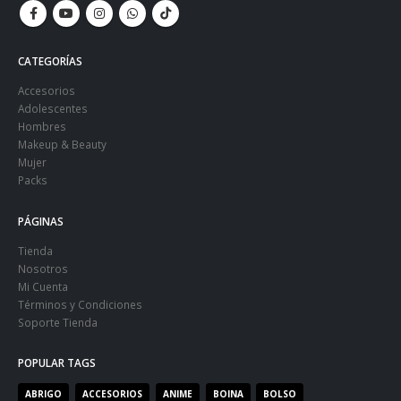
CATEGORÍAS
Accesorios
Adolescentes
Hombres
Makeup & Beauty
Mujer
Packs
PÁGINAS
Tienda
Nosotros
Mi Cuenta
Términos y Condiciones
Soporte Tienda
POPULAR TAGS
ABRIGO
ACCESORIOS
ANIME
BOINA
BOLSO