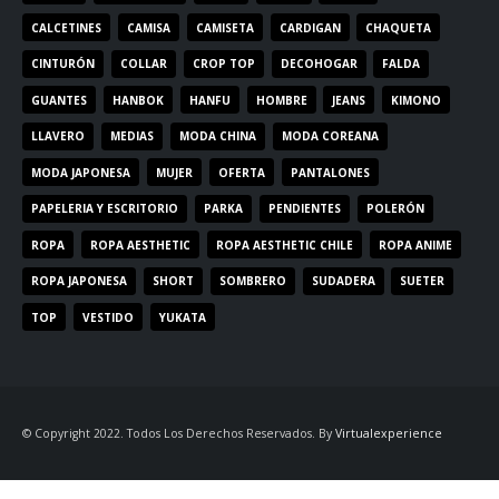
CALCETINES
CAMISA
CAMISETA
CARDIGAN
CHAQUETA
CINTURÓN
COLLAR
CROP TOP
DECOHOGAR
FALDA
GUANTES
HANBOK
HANFU
HOMBRE
JEANS
KIMONO
LLAVERO
MEDIAS
MODA CHINA
MODA COREANA
MODA JAPONESA
MUJER
OFERTA
PANTALONES
PAPELERIA Y ESCRITORIO
PARKA
PENDIENTES
POLERÓN
ROPA
ROPA AESTHETIC
ROPA AESTHETIC CHILE
ROPA ANIME
ROPA JAPONESA
SHORT
SOMBRERO
SUDADERA
SUETER
TOP
VESTIDO
YUKATA
© Copyright 2022. Todos Los Derechos Reservados. By
Virtualexperience