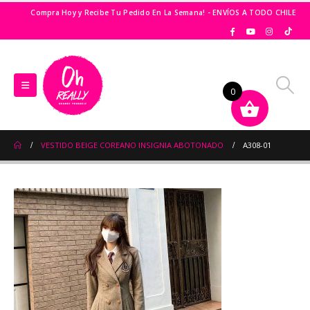
Compra Hoy y Recibe Tu Pedido En La Semana! - ENVÍOS A TODO CHILE
0
VESTIDO BEIGE COREANO INSIGNIA ABOTONADO
A308-01