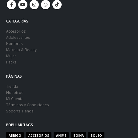
CATEGORÍAS
Accesorios
Adolescentes
Hombres
Makeup & Beauty
Mujer
Packs
PÁGINAS
Tienda
Nosotros
Mi Cuenta
Términos y Condiciones
Soporte Tienda
POPULAR TAGS
ABRIGO
ACCESORIOS
ANIME
BOINA
BOLSO