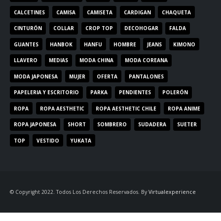
CALCETINES
CAMISA
CAMISETA
CARDIGAN
CHAQUETA
CINTURÓN
COLLAR
CROP TOP
DECOHOGAR
FALDA
GUANTES
HANBOK
HANFU
HOMBRE
JEANS
KIMONO
LLAVERO
MEDIAS
MODA CHINA
MODA COREANA
MODA JAPONESA
MUJER
OFERTA
PANTALONES
PAPELERIA Y ESCRITORIO
PARKA
PENDIENTES
POLERÓN
ROPA
ROPA AESTHETIC
ROPA AESTHETIC CHILE
ROPA ANIME
ROPA JAPONESA
SHORT
SOMBRERO
SUDADERA
SUETER
TOP
VESTIDO
YUKATA
© Copyright 2022. Todos Los Derechos Reservados. By
Virtualexperience