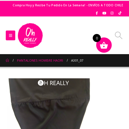
Compra Hoy y Recibe Tu Pedido En La Semana! - ENVÍOS A TODO CHILE
0
PANTALONES HOMBRE HAORI
A301_07