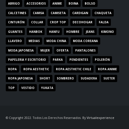
ABRIGO
ACCESORIOS
ANIME
BOINA
BOLSO
CALCETINES
CAMISA
CAMISETA
CARDIGAN
CHAQUETA
CINTURÓN
COLLAR
CROP TOP
DECOHOGAR
FALDA
GUANTES
HANBOK
HANFU
HOMBRE
JEANS
KIMONO
LLAVERO
MEDIAS
MODA CHINA
MODA COREANA
MODA JAPONESA
MUJER
OFERTA
PANTALONES
PAPELERIA Y ESCRITORIO
PARKA
PENDIENTES
POLERÓN
ROPA
ROPA AESTHETIC
ROPA AESTHETIC CHILE
ROPA ANIME
ROPA JAPONESA
SHORT
SOMBRERO
SUDADERA
SUETER
TOP
VESTIDO
YUKATA
© Copyright 2022. Todos Los Derechos Reservados. By
Virtualexperience