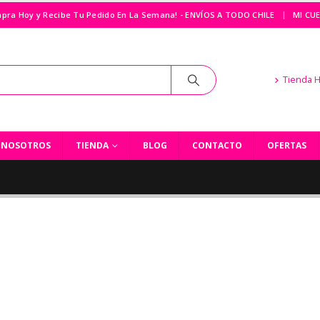
|
pra Hoy y Recibe Tu Pedido En La Semana! - ENVÍOS A TODO CHILE
MI CU
Tienda 
NOSOTROS
TIENDA
BLOG
CONTACTO
OFERTAS