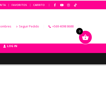
|
ENTA
FAVORITOS
CARRITO
Hombres
Seguir Pedido
+569 4098 8688
0
LOG IN