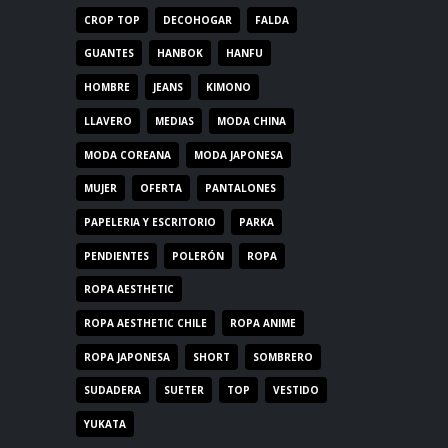
CROP TOP
DECOHOGAR
FALDA
GUANTES
HANBOK
HANFU
HOMBRE
JEANS
KIMONO
LLAVERO
MEDIAS
MODA CHINA
MODA COREANA
MODA JAPONESA
MUJER
OFERTA
PANTALONES
PAPELERIA Y ESCRITORIO
PARKA
PENDIENTES
POLERÓN
ROPA
ROPA AESTHETIC
ROPA AESTHETIC CHILE
ROPA ANIME
ROPA JAPONESA
SHORT
SOMBRERO
SUDADERA
SUETER
TOP
VESTIDO
YUKATA