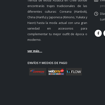
EMA
Tienda de Moda Asiática en Chile donde
ped
encontrarás trajes tradicionales de las
diferentes culturas: Coreana (Hanbok),
Día
China (Hanfu) y Japonesa (Kimono, Yukata y
Lun
Haori) hasta la moda actual con una gran
variedad en accesorios para
complementar tu mejor outfit de época o
moderno.
ver más...
ENVÍOS Y MEDIOS DE PAGO