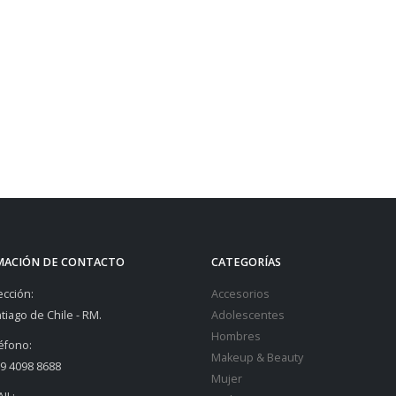
MACIÓN DE CONTACTO
CATEGORÍAS
ección:
Accesorios
tiago de Chile - RM.
Adolescentes
Hombres
éfono:
Makeup & Beauty
9 4098 8688
Mujer