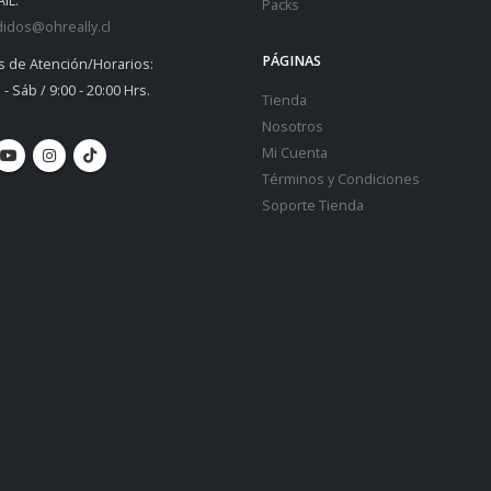
IL:
Packs
idos@ohreally.cl
PÁGINAS
s de Atención/Horarios:
 - Sáb / 9:00 - 20:00 Hrs.
Tienda
Nosotros
Mi Cuenta
Términos y Condiciones
Soporte Tienda