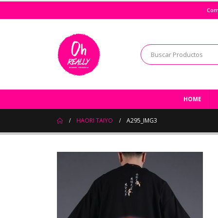
Com
HOME
HAORI TAIYO
A295_IMG3