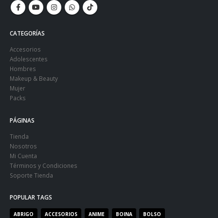
CATEGORÍAS
Accesorios
Adolescentes
Hombres
Makeup & Beauty
Mujer
Packs
PÁGINAS
Tienda
Nosotros
Mi Cuenta
Términos y Condiciones
Soporte Tienda
POPULAR TAGS
ABRIGO
ACCESORIOS
ANIME
BOINA
BOLSO