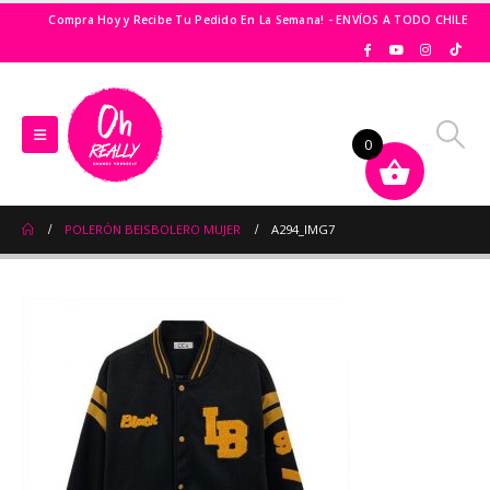
Compra Hoy y Recibe Tu Pedido En La Semana! - ENVÍOS A TODO CHILE
0
POLERÓN BEISBOLERO MUJER
A294_IMG7