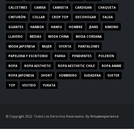
CALCETINES
CAMISA
CAMISETA
CARDIGAN
CHAQUETA
CINTURÓN
COLLAR
CROP TOP
DECOHOGAR
FALDA
GUANTES
HANBOK
HANFU
HOMBRE
JEANS
KIMONO
LLAVERO
MEDIAS
MODA CHINA
MODA COREANA
MODA JAPONESA
MUJER
OFERTA
PANTALONES
PAPELERIA Y ESCRITORIO
PARKA
PENDIENTES
POLERÓN
ROPA
ROPA AESTHETIC
ROPA AESTHETIC CHILE
ROPA ANIME
ROPA JAPONESA
SHORT
SOMBRERO
SUDADERA
SUETER
TOP
VESTIDO
YUKATA
© Copyright 2022. Todos Los Derechos Reservados. By
Virtualexperience