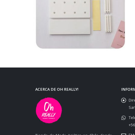
ACERCA DE OH REALLY!
INFOR
Dir
San
Tel
+56