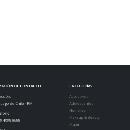
MACIÓN DE CONTACTO
CATEGORÍAS
ección:
Accesorios
tiago de Chile - RM.
Adolescentes
Hombres
éfono:
Makeup & Beauty
9 4098 8688
Mujer