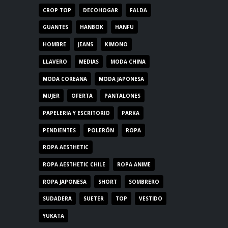
CROP TOP
DECOHOGAR
FALDA
GUANTES
HANBOK
HANFU
HOMBRE
JEANS
KIMONO
LLAVERO
MEDIAS
MODA CHINA
MODA COREANA
MODA JAPONESA
MUJER
OFERTA
PANTALONES
PAPELERIA Y ESCRITORIO
PARKA
PENDIENTES
POLERÓN
ROPA
ROPA AESTHETIC
ROPA AESTHETIC CHILE
ROPA ANIME
ROPA JAPONESA
SHORT
SOMBRERO
SUDADERA
SUETER
TOP
VESTIDO
YUKATA