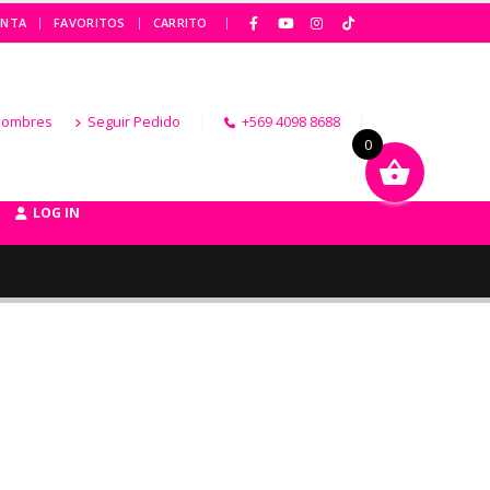
|
ENTA
FAVORITOS
CARRITO
Hombres
Seguir Pedido
+569 4098 8688
0
LOG IN