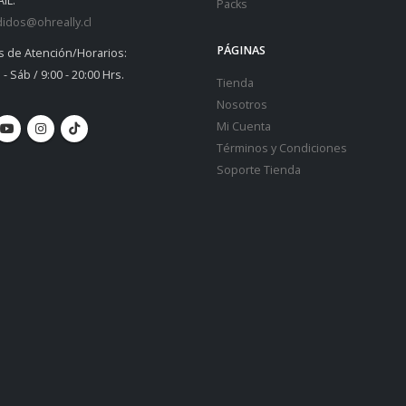
IL:
Packs
idos@ohreally.cl
PÁGINAS
s de Atención/Horarios:
 - Sáb / 9:00 - 20:00 Hrs.
Tienda
Nosotros
Mi Cuenta
Términos y Condiciones
Soporte Tienda