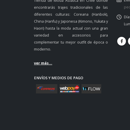
EMA
Tienda de Moda Asiática en Chile donde
ped
encontrarás trajes tradicionales de las
diferentes culturas: Coreana (Hanbok),
Día
China (Hanfu) y Japonesa (Kimono, Yukata y
Lun
Haori) hasta la moda actual con una gran
variedad en accesorios para
complementar tu mejor outfit de época o
moderno.
ver más...
ENVÍOS Y MEDIOS DE PAGO