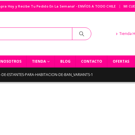
|
pra Hoy y Recibe Tu Pedido En La Semana! - ENVÍOS A TODO CHILE
MI CU
Tienda 
NOSOTROS
TIENDA
BLOG
CONTACTO
OFERTAS
-DE-ESTANTES-PARA-HABITACION-DE-BAN_VARIANTS-1