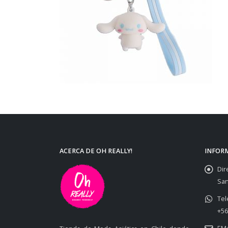
ACERCA DE OH REALLY!
INFOR
Dir
San
Tel
+56