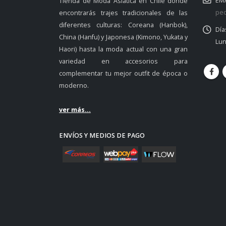
EMA
Tienda de Moda Asiática en Chile donde
ped
encontrarás trajes tradicionales de las
diferentes culturas: Coreana (Hanbok),
Día
China (Hanfu) y Japonesa (Kimono, Yukata y
Lun
Haori) hasta la moda actual con una gran
variedad en accesorios para
complementar tu mejor outfit de época o
moderno.
ver más...
ENVÍOS Y MEDIOS DE PAGO