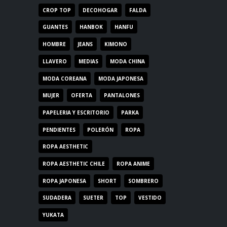
CROP TOP
DECOHOGAR
FALDA
GUANTES
HANBOK
HANFU
HOMBRE
JEANS
KIMONO
LLAVERO
MEDIAS
MODA CHINA
MODA COREANA
MODA JAPONESA
MUJER
OFERTA
PANTALONES
PAPELERIA Y ESCRITORIO
PARKA
PENDIENTES
POLERÓN
ROPA
ROPA AESTHETIC
ROPA AESTHETIC CHILE
ROPA ANIME
ROPA JAPONESA
SHORT
SOMBRERO
SUDADERA
SUETER
TOP
VESTIDO
YUKATA