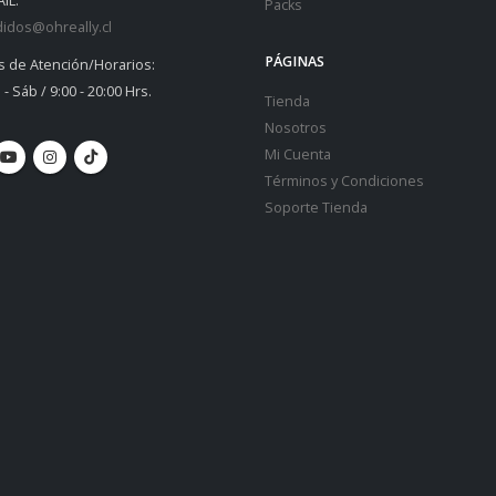
IL:
Packs
idos@ohreally.cl
PÁGINAS
s de Atención/Horarios:
 - Sáb / 9:00 - 20:00 Hrs.
Tienda
Nosotros
Mi Cuenta
Términos y Condiciones
Soporte Tienda