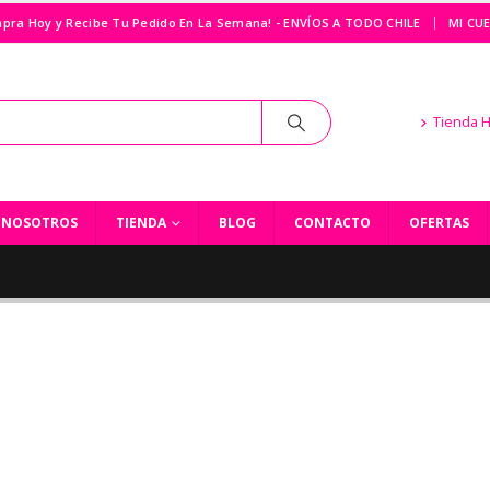
|
pra Hoy y Recibe Tu Pedido En La Semana! - ENVÍOS A TODO CHILE
MI CU
Tienda 
NOSOTROS
TIENDA
BLOG
CONTACTO
OFERTAS