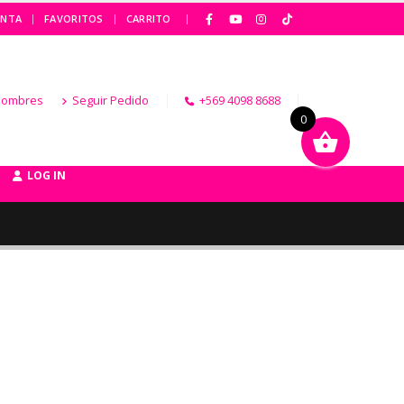
|
ENTA
FAVORITOS
CARRITO
Hombres
Seguir Pedido
+569 4098 8688
0
LOG IN