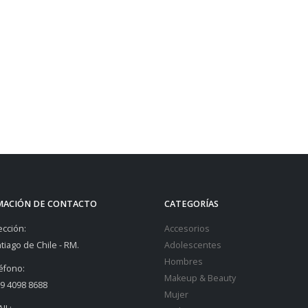
MACIÓN DE CONTACTO
CATEGORÍAS
ección:
Accesorios
tiago de Chile - RM.
Adolescentes
Hombres
éfono:
Makeup & Beauty
9 4098 8688
Mujer