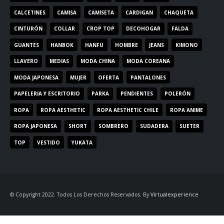
CALCETINES
CAMISA
CAMISETA
CARDIGAN
CHAQUETA
CINTURÓN
COLLAR
CROP TOP
DECOHOGAR
FALDA
GUANTES
HANBOK
HANFU
HOMBRE
JEANS
KIMONO
LLAVERO
MEDIAS
MODA CHINA
MODA COREANA
MODA JAPONESA
MUJER
OFERTA
PANTALONES
PAPELERIA Y ESCRITORIO
PARKA
PENDIENTES
POLERÓN
ROPA
ROPA AESTHETIC
ROPA AESTHETIC CHILE
ROPA ANIME
ROPA JAPONESA
SHORT
SOMBRERO
SUDADERA
SUETER
TOP
VESTIDO
YUKATA
© Copyright 2022. Todos Los Derechos Reservados. By
Virtualexperience