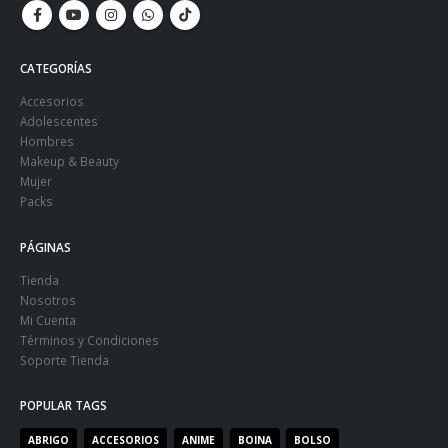
CATEGORÍAS
Accesorios
Adolescentes
Hombres
Makeup & Beauty
Mujer
Packs
PÁGINAS
Tienda
Nosotros
Mi Cuenta
Términos y Condiciones
Soporte Tienda
POPULAR TAGS
ABRIGO
ACCESORIOS
ANIME
BOINA
BOLSO