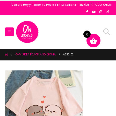
Compra Hoy y Recibe Tu Pedido En La Semana! - ENVÍOS A TODO CHILE
0
CAMISETA PEACH AND GOMA
A225-03