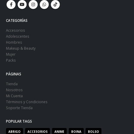
CATEGORÍAS
Accesorios
Adolescentes
Hombres
Makeup & Beauty
Mujer
Packs
PÁGINAS
Tienda
Nosotros
Mi Cuenta
Términos y Condiciones
Soporte Tienda
POPULAR TAGS
ABRIGO
ACCESORIOS
ANIME
BOINA
BOLSO