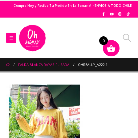
Compra Hoy y Recibe Tu Pedido En La Semana! - ENVÍOS A TODO CHILE
0
FALDA BLANCA RAYAS PLISADA
OHREALLY_A222-1