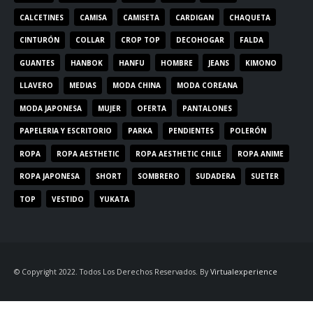
CALCETINES
CAMISA
CAMISETA
CARDIGAN
CHAQUETA
CINTURÓN
COLLAR
CROP TOP
DECOHOGAR
FALDA
GUANTES
HANBOK
HANFU
HOMBRE
JEANS
KIMONO
LLAVERO
MEDIAS
MODA CHINA
MODA COREANA
MODA JAPONESA
MUJER
OFERTA
PANTALONES
PAPELERIA Y ESCRITORIO
PARKA
PENDIENTES
POLERÓN
ROPA
ROPA AESTHETIC
ROPA AESTHETIC CHILE
ROPA ANIME
ROPA JAPONESA
SHORT
SOMBRERO
SUDADERA
SUETER
TOP
VESTIDO
YUKATA
© Copyright 2022. Todos Los Derechos Reservados. By
Virtualexperience