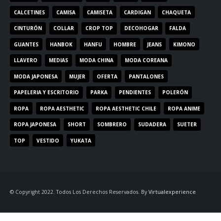
CALCETINES
CAMISA
CAMISETA
CARDIGAN
CHAQUETA
CINTURÓN
COLLAR
CROP TOP
DECOHOGAR
FALDA
GUANTES
HANBOK
HANFU
HOMBRE
JEANS
KIMONO
LLAVERO
MEDIAS
MODA CHINA
MODA COREANA
MODA JAPONESA
MUJER
OFERTA
PANTALONES
PAPELERIA Y ESCRITORIO
PARKA
PENDIENTES
POLERÓN
ROPA
ROPA AESTHETIC
ROPA AESTHETIC CHILE
ROPA ANIME
ROPA JAPONESA
SHORT
SOMBRERO
SUDADERA
SUETER
TOP
VESTIDO
YUKATA
© Copyright 2022. Todos Los Derechos Reservados. By
Virtualexperience