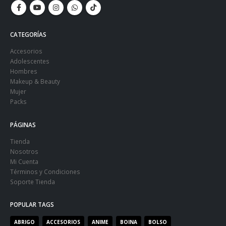
CATEGORÍAS
Accesorios
Adolescentes
Hombres
Makeup & Beauty
Mujer
Packs
PÁGINAS
Tienda
Nosotros
Mi Cuenta
Términos y Condiciones
Soporte Tienda
POPULAR TAGS
ABRIGO
ACCESORIOS
ANIME
BOINA
BOLSO