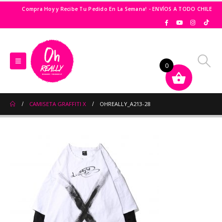
Compra Hoy y Recibe Tu Pedido En La Semana! - ENVÍOS A TODO CHILE
0
CAMISETA GRAFFITI X
OHREALLY_A213-28