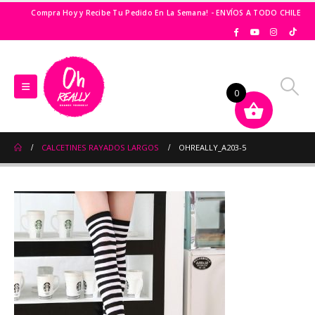
Compra Hoy y Recibe Tu Pedido En La Semana! - ENVÍOS A TODO CHILE
0
CALCETINES RAYADOS LARGOS
OHREALLY_A203-5