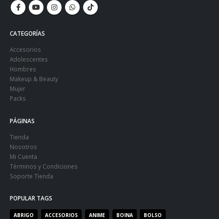
CATEGORÍAS
Accesorios
Adolescentes
Hombres
Makeup & Beauty
Mujer
Packs
PÁGINAS
Tienda
Nosotros
Mi Cuenta
Términos y Condiciones
Soporte Tienda
POPULAR TAGS
ABRIGO
ACCESORIOS
ANIME
BOINA
BOLSO