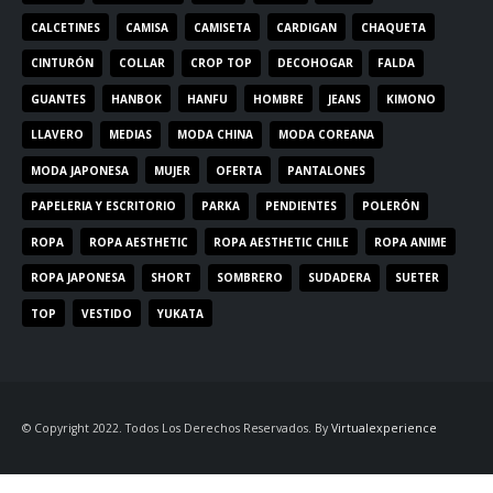
CALCETINES
CAMISA
CAMISETA
CARDIGAN
CHAQUETA
CINTURÓN
COLLAR
CROP TOP
DECOHOGAR
FALDA
GUANTES
HANBOK
HANFU
HOMBRE
JEANS
KIMONO
LLAVERO
MEDIAS
MODA CHINA
MODA COREANA
MODA JAPONESA
MUJER
OFERTA
PANTALONES
PAPELERIA Y ESCRITORIO
PARKA
PENDIENTES
POLERÓN
ROPA
ROPA AESTHETIC
ROPA AESTHETIC CHILE
ROPA ANIME
ROPA JAPONESA
SHORT
SOMBRERO
SUDADERA
SUETER
TOP
VESTIDO
YUKATA
© Copyright 2022. Todos Los Derechos Reservados. By
Virtualexperience