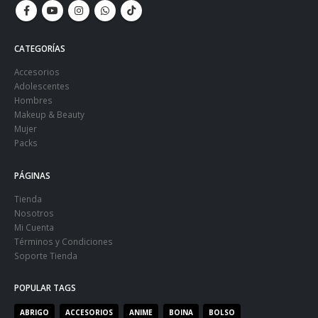
CATEGORÍAS
Accesorios
Adolescentes
Hombres
Makeup & Beauty
Mujer
Packs
PÁGINAS
Tienda
Nosotros
Mi Cuenta
Términos y Condiciones
Soporte Tienda
POPULAR TAGS
ABRIGO
ACCESORIOS
ANIME
BOINA
BOLSO