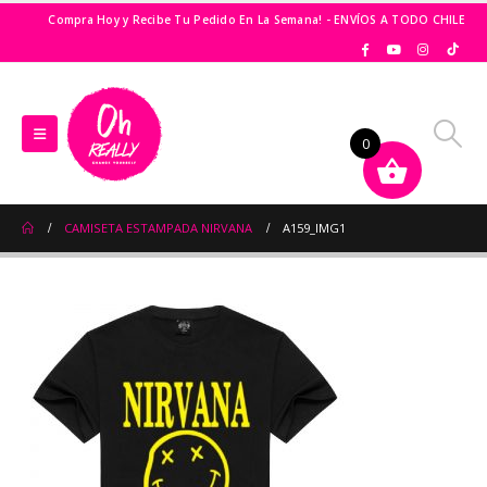
Compra Hoy y Recibe Tu Pedido En La Semana! - ENVÍOS A TODO CHILE
0
CAMISETA ESTAMPADA NIRVANA
A159_IMG1