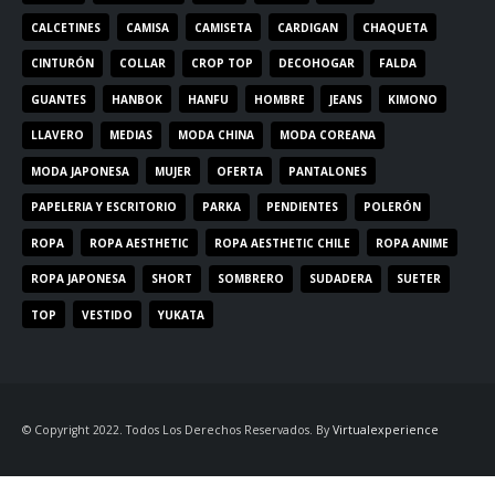
CALCETINES
CAMISA
CAMISETA
CARDIGAN
CHAQUETA
CINTURÓN
COLLAR
CROP TOP
DECOHOGAR
FALDA
GUANTES
HANBOK
HANFU
HOMBRE
JEANS
KIMONO
LLAVERO
MEDIAS
MODA CHINA
MODA COREANA
MODA JAPONESA
MUJER
OFERTA
PANTALONES
PAPELERIA Y ESCRITORIO
PARKA
PENDIENTES
POLERÓN
ROPA
ROPA AESTHETIC
ROPA AESTHETIC CHILE
ROPA ANIME
ROPA JAPONESA
SHORT
SOMBRERO
SUDADERA
SUETER
TOP
VESTIDO
YUKATA
© Copyright 2022. Todos Los Derechos Reservados. By
Virtualexperience