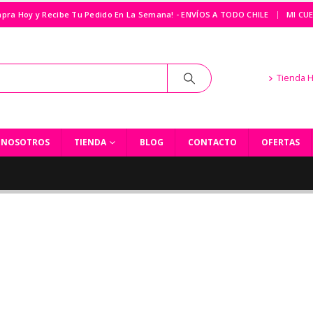
|
pra Hoy y Recibe Tu Pedido En La Semana! - ENVÍOS A TODO CHILE
MI CU
Tienda 
NOSOTROS
TIENDA
BLOG
CONTACTO
OFERTAS