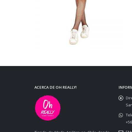
ACERCA DE OH REALLY!
INFOR
Dir
San
Tel
+56