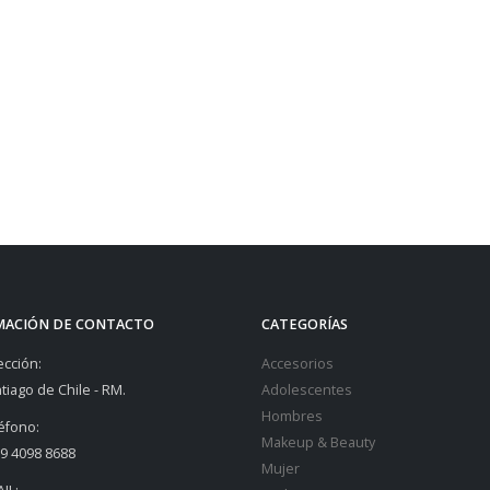
MACIÓN DE CONTACTO
CATEGORÍAS
ección:
Accesorios
tiago de Chile - RM.
Adolescentes
Hombres
éfono:
Makeup & Beauty
9 4098 8688
Mujer