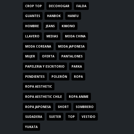
CROP TOP
DECOHOGAR
FALDA
GUANTES
HANBOK
HANFU
HOMBRE
JEANS
KIMONO
LLAVERO
MEDIAS
MODA CHINA
MODA COREANA
MODA JAPONESA
MUJER
OFERTA
PANTALONES
PAPELERIA Y ESCRITORIO
PARKA
PENDIENTES
POLERÓN
ROPA
ROPA AESTHETIC
ROPA AESTHETIC CHILE
ROPA ANIME
ROPA JAPONESA
SHORT
SOMBRERO
SUDADERA
SUETER
TOP
VESTIDO
YUKATA