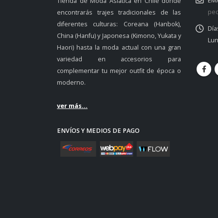
EMA
Tienda de Moda Asiática en Chile donde
ped
encontrarás trajes tradicionales de las
diferentes culturas: Coreana (Hanbok),
Día
China (Hanfu) y Japonesa (Kimono, Yukata y
Lun
Haori) hasta la moda actual con una gran
variedad en accesorios para
complementar tu mejor outfit de época o
moderno.
ver más...
ENVÍOS Y MEDIOS DE PAGO