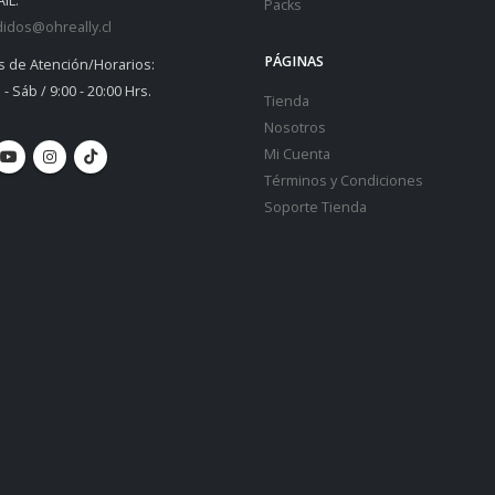
IL:
Packs
idos@ohreally.cl
PÁGINAS
s de Atención/Horarios:
 - Sáb / 9:00 - 20:00 Hrs.
Tienda
Nosotros
Mi Cuenta
Términos y Condiciones
Soporte Tienda