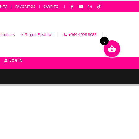
|
ENTA
FAVORITOS
CARRITO
Hombres
Seguir Pedido
+569 4098 8688
0
LOG IN