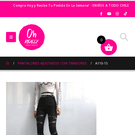
Compra Hoy y Recibe Tu Pedido En La Semana! - ENVÍOS A TODO CHILE
0
PANTALONES AJUSTADOS CON TIRADORES
A110-15