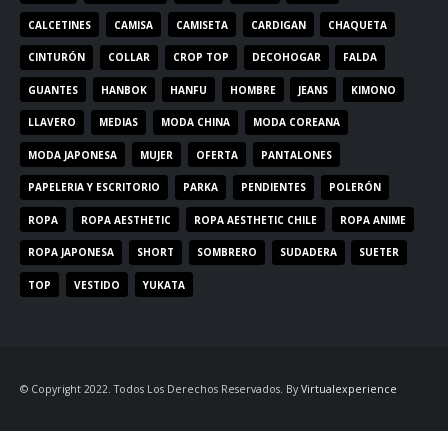
CALCETINES
CAMISA
CAMISETA
CARDIGAN
CHAQUETA
CINTURÓN
COLLAR
CROP TOP
DECOHOGAR
FALDA
GUANTES
HANBOK
HANFU
HOMBRE
JEANS
KIMONO
LLAVERO
MEDIAS
MODA CHINA
MODA COREANA
MODA JAPONESA
MUJER
OFERTA
PANTALONES
PAPELERIA Y ESCRITORIO
PARKA
PENDIENTES
POLERÓN
ROPA
ROPA AESTHETIC
ROPA AESTHETIC CHILE
ROPA ANIME
ROPA JAPONESA
SHORT
SOMBRERO
SUDADERA
SUETER
TOP
VESTIDO
YUKATA
© Copyright 2022. Todos Los Derechos Reservados. By
Virtualexperience