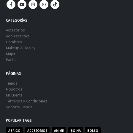
CATEGORÍAS
Accesorios
Adolescentes
Hombres
Makeup & Beauty
Mujer
Packs
PÁGINAS
Tienda
Nosotros
Mi Cuenta
Términos y Condiciones
Soporte Tienda
POPULAR TAGS
ABRIGO
ACCESORIOS
ANIME
BOINA
BOLSO