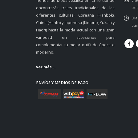
EMA
Tienda de Moda Asiática en Chile donde
ped
encontrarás trajes tradicionales de las
diferentes culturas: Coreana (Hanbok),
Día
China (Hanfu) y Japonesa (Kimono, Yukata y
Lun
Haori) hasta la moda actual con una gran
variedad en accesorios para
complementar tu mejor outfit de época o
moderno.
ver más...
ENVÍOS Y MEDIOS DE PAGO