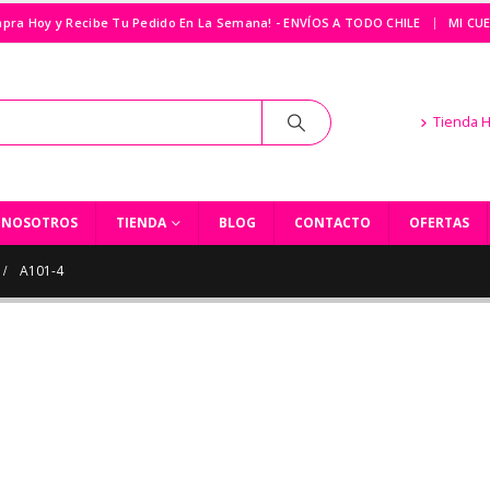
|
pra Hoy y Recibe Tu Pedido En La Semana! - ENVÍOS A TODO CHILE
MI CU
Tienda 
NOSOTROS
TIENDA
BLOG
CONTACTO
OFERTAS
A101-4