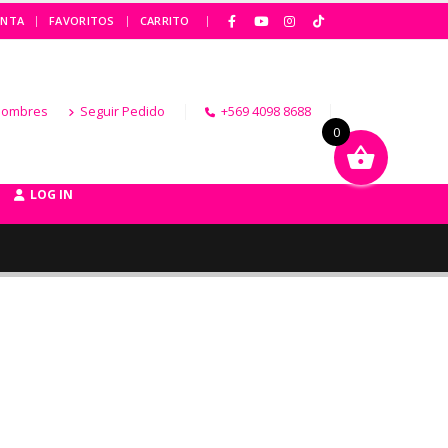
|
ENTA
FAVORITOS
CARRITO
Hombres
Seguir Pedido
+569 4098 8688
0
LOG IN