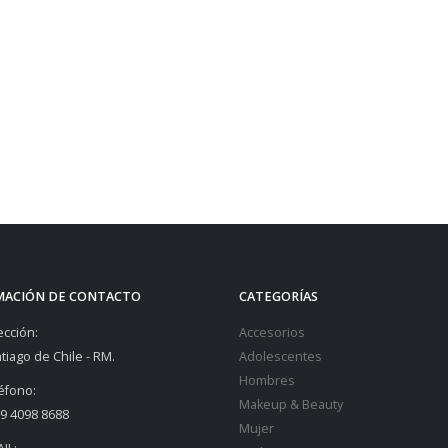
MACIÓN DE CONTACTO
CATEGORÍAS
ección:
Accesorios
tiago de Chile - RM.
Adolescentes
Hombres
éfono:
Makeup & Beauty
9 4098 8688
Mujer