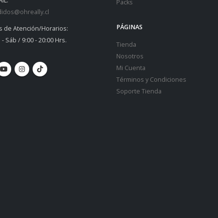
IL:
Packs
idos@ohreally.cl
PÁGINAS
s de Atención/Horarios:
 - Sáb / 9:00 - 20:00 Hrs.
Tienda
Nosotros
Mi Cuenta
Términos y Condiciones
Soporte Tienda