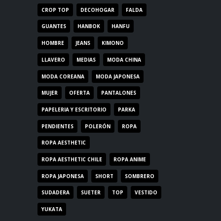
CROP TOP
DECOHOGAR
FALDA
GUANTES
HANBOK
HANFU
HOMBRE
JEANS
KIMONO
LLAVERO
MEDIAS
MODA CHINA
MODA COREANA
MODA JAPONESA
MUJER
OFERTA
PANTALONES
PAPELERIA Y ESCRITORIO
PARKA
PENDIENTES
POLERÓN
ROPA
ROPA AESTHETIC
ROPA AESTHETIC CHILE
ROPA ANIME
ROPA JAPONESA
SHORT
SOMBRERO
SUDADERA
SUETER
TOP
VESTIDO
YUKATA