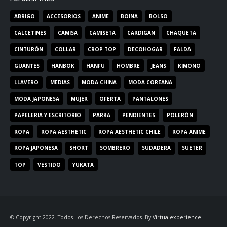
ABRIGO
ACCESORIOS
ANIME
BOINA
BOLSO
CALCETINES
CAMISA
CAMISETA
CARDIGAN
CHAQUETA
CINTURÓN
COLLAR
CROP TOP
DECOHOGAR
FALDA
GUANTES
HANBOK
HANFU
HOMBRE
JEANS
KIMONO
LLAVERO
MEDIAS
MODA CHINA
MODA COREANA
MODA JAPONESA
MUJER
OFERTA
PANTALONES
PAPELERIA Y ESCRITORIO
PARKA
PENDIENTES
POLERÓN
ROPA
ROPA AESTHETIC
ROPA AESTHETIC CHILE
ROPA ANIME
ROPA JAPONESA
SHORT
SOMBRERO
SUDADERA
SUETER
TOP
VESTIDO
YUKATA
© Copyright 2022. Todos Los Derechos Reservados. By
Virtualexperience