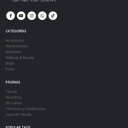
Lun - Sáb / 9:00 - 20:00 Hrs.
CATEGORÍAS
Accesorios
Adolescentes
Hombres
Makeup & Beauty
Mujer
Packs
PÁGINAS
Tienda
Nosotros
Mi Cuenta
Términos y Condiciones
Soporte Tienda
POPULAR TAGS