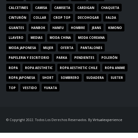
CALCETINES
CAMISA
CAMISETA
CARDIGAN
CHAQUETA
CINTURÓN
COLLAR
CROP TOP
DECOHOGAR
FALDA
GUANTES
HANBOK
HANFU
HOMBRE
JEANS
KIMONO
LLAVERO
MEDIAS
MODA CHINA
MODA COREANA
MODA JAPONESA
MUJER
OFERTA
PANTALONES
PAPELERIA Y ESCRITORIO
PARKA
PENDIENTES
POLERÓN
ROPA
ROPA AESTHETIC
ROPA AESTHETIC CHILE
ROPA ANIME
ROPA JAPONESA
SHORT
SOMBRERO
SUDADERA
SUETER
TOP
VESTIDO
YUKATA
© Copyright 2022. Todos Los Derechos Reservados. By
Virtualexperience