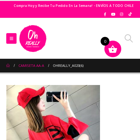
Compra Hoy y Recibe Tu Pedido En La Semana! - ENVÍOS A TODO CHILE
0
CAMISETA AA-A
OHREALLY_A020(6)