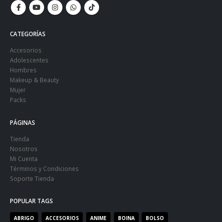
CATEGORÍAS
Accesorios
Adolescentes
Hombres
Makeup & Beauty
Mujer
Packs
PÁGINAS
Tienda
Nosotros
Mi Cuenta
Términos y Condiciones
Soporte Tienda
POPULAR TAGS
ABRIGO
ACCESORIOS
ANIME
BOINA
BOLSO