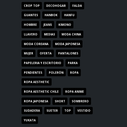
CROP TOP
DECOHOGAR
FALDA
GUANTES
HANBOK
HANFU
HOMBRE
JEANS
KIMONO
LLAVERO
MEDIAS
MODA CHINA
MODA COREANA
MODA JAPONESA
MUJER
OFERTA
PANTALONES
PAPELERIA Y ESCRITORIO
PARKA
PENDIENTES
POLERÓN
ROPA
ROPA AESTHETIC
ROPA AESTHETIC CHILE
ROPA ANIME
ROPA JAPONESA
SHORT
SOMBRERO
SUDADERA
SUETER
TOP
VESTIDO
YUKATA