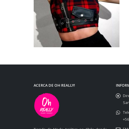
ACERCA DE OH REALLY!
INFOR
Dir
San
Tel
+56