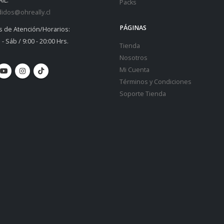
IL:
Packs
idos@ohreally.cl
PÁGINAS
s de Atención/Horarios:
 - Sáb / 9:00 - 20:00 Hrs.
Tienda
Nosotros
Mi Cuenta
Términos y Condiciones
Soporte Tienda