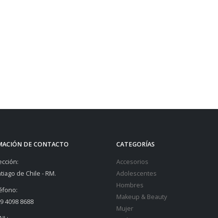
MACIÓN DE CONTACTO
CATEGORÍAS
ección:
Accesorios
tiago de Chile - RM.
Adolescentes
Hombres
éfono:
Makeup & Beauty
9 4098 8688
Mujer