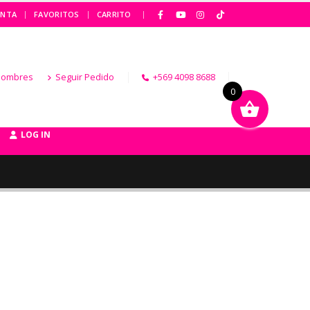
|
ENTA
FAVORITOS
CARRITO
Hombres
Seguir Pedido
+569 4098 8688
0
LOG IN