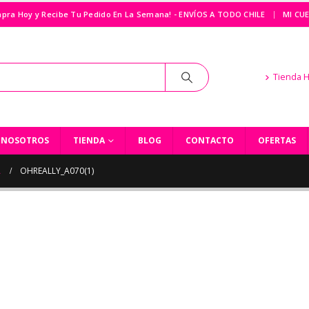
|
pra Hoy y Recibe Tu Pedido En La Semana! - ENVÍOS A TODO CHILE
MI CU
Tienda 
NOSOTROS
TIENDA
BLOG
CONTACTO
OFERTAS
A
OHREALLY_A070(1)