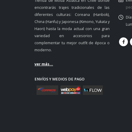
EMA
Tienda de Moda Asiática en Chile donde
ped
encontrarás trajes tradicionales de las
diferentes culturas: Coreana (Hanbok),
Día
China (Hanfu) y Japonesa (Kimono, Yukata y
Lun
Haori) hasta la moda actual con una gran
variedad en accesorios para
complementar tu mejor outfit de época o
moderno.
ver más...
ENVÍOS Y MEDIOS DE PAGO