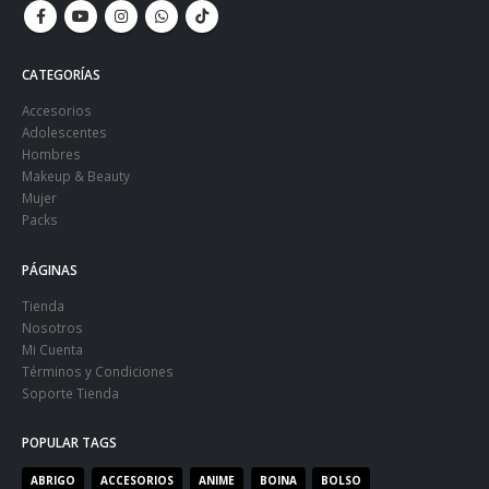
CATEGORÍAS
Accesorios
Adolescentes
Hombres
Makeup & Beauty
Mujer
Packs
PÁGINAS
Tienda
Nosotros
Mi Cuenta
Términos y Condiciones
Soporte Tienda
POPULAR TAGS
ABRIGO
ACCESORIOS
ANIME
BOINA
BOLSO