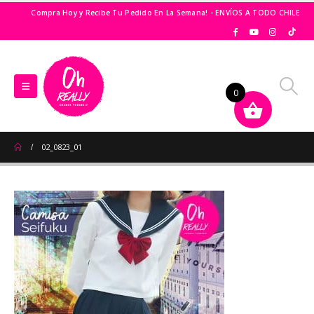
Compra Hoy y Recibe Tu Pedido En La Semana! - ENVÍOS A TODO CHILE
0
02_0823_01