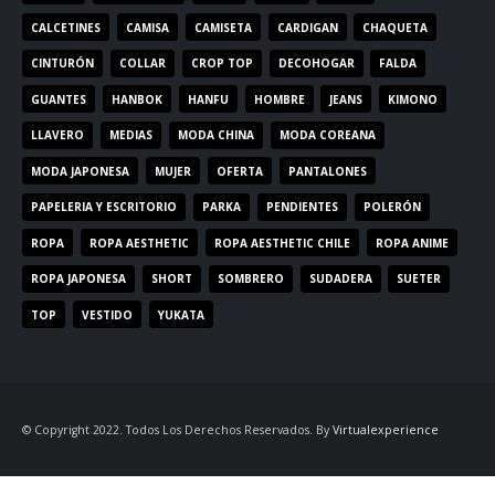
CALCETINES
CAMISA
CAMISETA
CARDIGAN
CHAQUETA
CINTURÓN
COLLAR
CROP TOP
DECOHOGAR
FALDA
GUANTES
HANBOK
HANFU
HOMBRE
JEANS
KIMONO
LLAVERO
MEDIAS
MODA CHINA
MODA COREANA
MODA JAPONESA
MUJER
OFERTA
PANTALONES
PAPELERIA Y ESCRITORIO
PARKA
PENDIENTES
POLERÓN
ROPA
ROPA AESTHETIC
ROPA AESTHETIC CHILE
ROPA ANIME
ROPA JAPONESA
SHORT
SOMBRERO
SUDADERA
SUETER
TOP
VESTIDO
YUKATA
© Copyright 2022. Todos Los Derechos Reservados. By
Virtualexperience