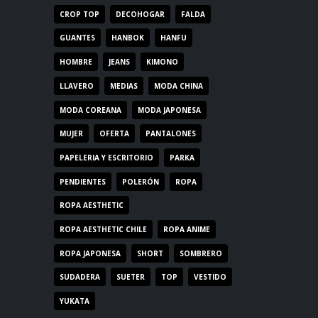
CROP TOP
DECOHOGAR
FALDA
GUANTES
HANBOK
HANFU
HOMBRE
JEANS
KIMONO
LLAVERO
MEDIAS
MODA CHINA
MODA COREANA
MODA JAPONESA
MUJER
OFERTA
PANTALONES
PAPELERIA Y ESCRITORIO
PARKA
PENDIENTES
POLERÓN
ROPA
ROPA AESTHETIC
ROPA AESTHETIC CHILE
ROPA ANIME
ROPA JAPONESA
SHORT
SOMBRERO
SUDADERA
SUETER
TOP
VESTIDO
YUKATA