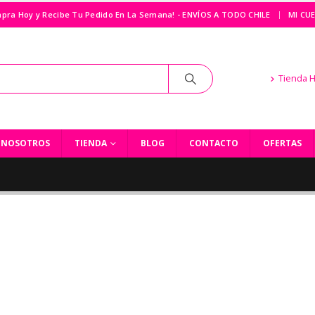
|
pra Hoy y Recibe Tu Pedido En La Semana! - ENVÍOS A TODO CHILE
MI CU
Tienda 
NOSOTROS
TIENDA
BLOG
CONTACTO
OFERTAS