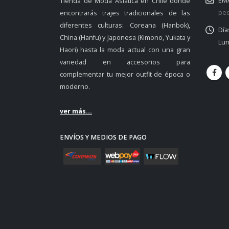
EMA
Tienda de Moda Asiática en Chile donde
ped
encontrarás trajes tradicionales de las
diferentes culturas: Coreana (Hanbok),
Día
China (Hanfu) y Japonesa (Kimono, Yukata y
Lun
Haori) hasta la moda actual con una gran
variedad en accesorios para
complementar tu mejor outfit de época o
moderno.
ver más...
ENVÍOS Y MEDIOS DE PAGO