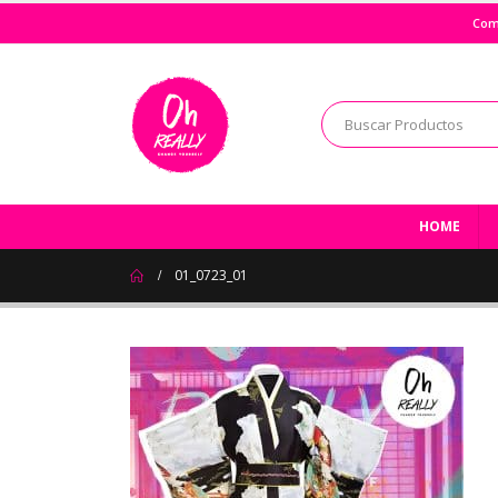
Com
HOME
01_0723_01