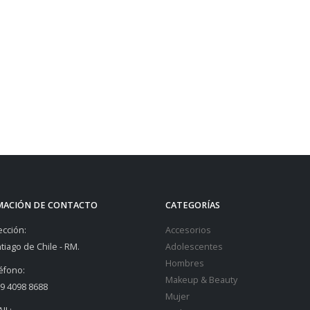
MACIÓN DE CONTACTO
CATEGORÍAS
ección:
Accesorios
tiago de Chile - RM.
Adolescentes
Hombres
éfono:
Makeup & Beauty
9 4098 8688
Mujer