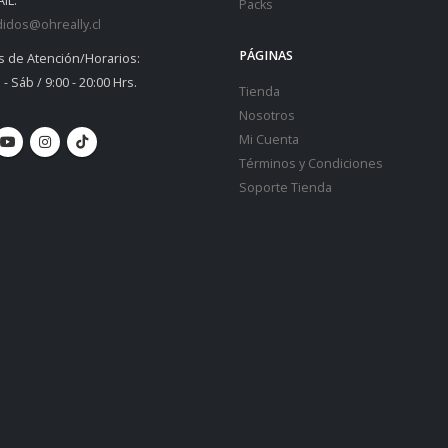
IL:
Packs
idos@ohreally.cl
PÁGINAS
s de Atención/Horarios:
 - Sáb / 9:00 - 20:00 Hrs.
Tienda
Nosotros
Mi Cuenta
Términos y Condiciones
Soporte Tienda