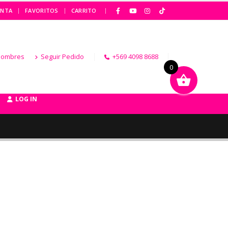
|
ENTA
FAVORITOS
CARRITO
Hombres
Seguir Pedido
+569 4098 8688
0
LOG IN